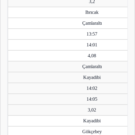
3,2
Ibrıcak
Çamlaraltı
13:57
14:01
4,08
Çamlaraltı
Kayadibi
14:02
14:05
3,02
Kayadibi
Gökçebey