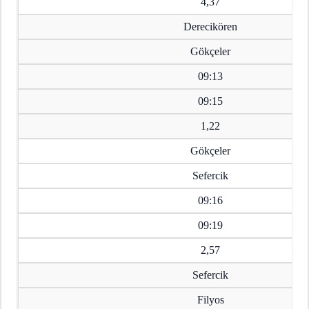
4,37
Derecikören
Gökçeler
09:13
09:15
1,22
Gökçeler
Sefercik
09:16
09:19
2,57
Sefercik
Filyos