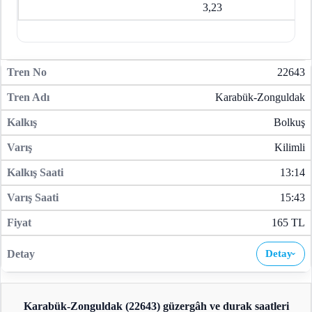
3,23
22643
Karabük-Zonguldak
Bolkuş
Kilimli
13:14
15:43
165 TL
Detay
›
Karabük-Zonguldak (22643)
güzergâh ve durak saatleri