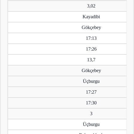
3,02
Kayadibi
Gökçebey
17:13
17:26
13,7
Gökçebey
Üçburgu
17:27
17:30
3
Üçburgu