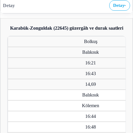
Detay
›
Karabük-Zonguldak (22645)
güzergâh ve durak saatleri
Bolkuş
Balıkısık
16:21
16:43
14,69
Balıkısık
Kölemen
16:44
16:48