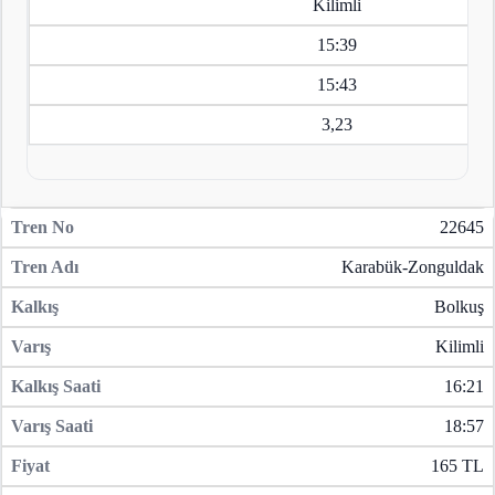
Kilimli
15:39
15:43
3,23
22645
Karabük-Zonguldak
Bolkuş
Kilimli
16:21
18:57
165 TL