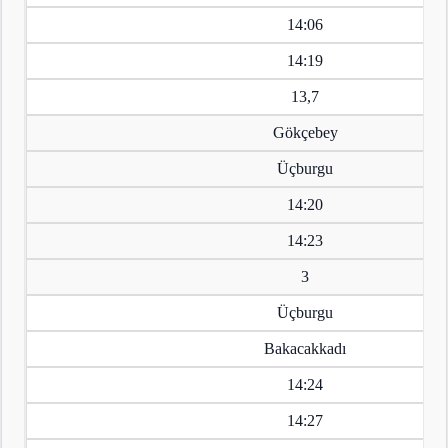
14:06
14:19
13,7
Gökçebey
Üçburgu
14:20
14:23
3
Üçburgu
Bakacakkadı
14:24
14:27