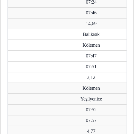
07:24
07:46
14,69
Balıkısık
Kölemen
07:47
07:51
3,12
Kölemen
Yeşilyenice
07:52
07:57
4,77