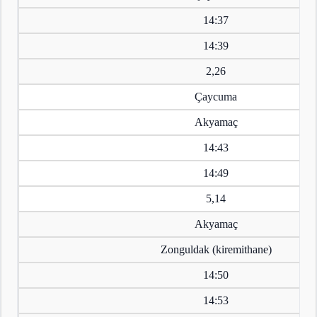
14:37
14:39
2,26
Çaycuma
Akyamaç
14:43
14:49
5,14
Akyamaç
Zonguldak (kiremithane)
14:50
14:53