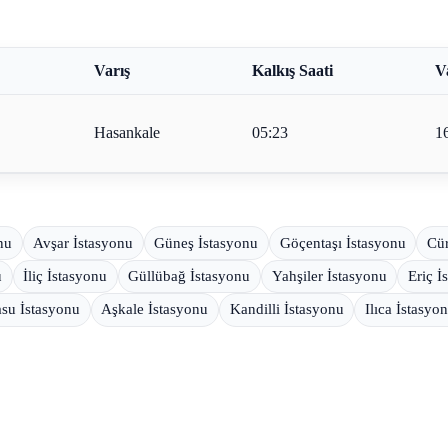
Varış
Kalkış Saati
V
Hasankale
05:23
1
nu
Avşar İstasyonu
Güneş İstasyonu
Göçentaşı İstasyonu
Cür
u
İliç İstasyonu
Güllübağ İstasyonu
Yahşiler İstasyonu
Eriç İ
su İstasyonu
Aşkale İstasyonu
Kandilli İstasyonu
Ilıca İstasyo