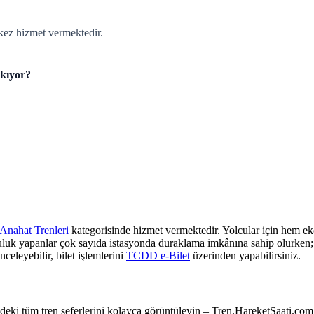
kez hizmet vermektedir.
lkıyor?
Anahat Trenleri
kategorisinde hizmet vermektedir. Yolcular için hem eko
culuk yapanlar çok sayıda istasyonda duraklama imkânına sahip olurken; z
nceleyebilir, bilet işlemlerini
TCDD e-Bilet
üzerinden yapabilirsiniz.
e’deki tüm tren seferlerini kolayca görüntüleyin – Tren.HareketSaati.com