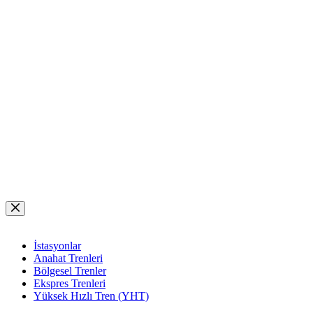
Skip
to
content
İstasyonlar
Anahat Trenleri
Bölgesel Trenler
Ekspres Trenleri
Yüksek Hızlı Tren (YHT)