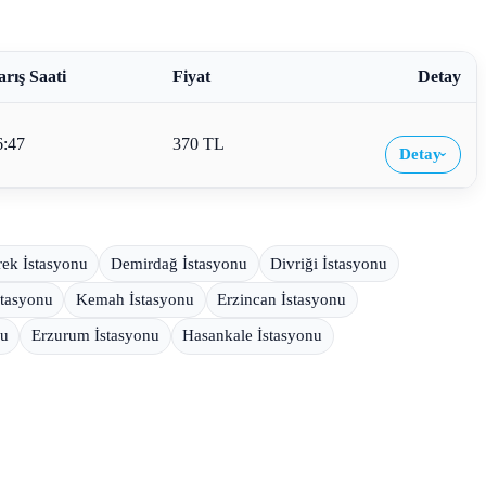
arış Saati
Fiyat
Detay
6:47
370 TL
Detay
›
ek İstasyonu
Demirdağ İstasyonu
Divriği İstasyonu
stasyonu
Kemah İstasyonu
Erzincan İstasyonu
nu
Erzurum İstasyonu
Hasankale İstasyonu