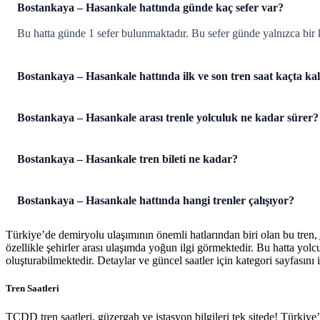
Bostankaya – Hasankale hattında günde kaç sefer var?
Bu hatta günde 1 sefer bulunmaktadır. Bu sefer günde yalnızca bir 
Bostankaya – Hasankale hattında ilk ve son tren saat kaçta ka
Bostankaya – Hasankale arası trenle yolculuk ne kadar sürer?
Bostankaya – Hasankale tren bileti ne kadar?
Bostankaya – Hasankale hattında hangi trenler çalışıyor?
Türkiye’de demiryolu ulaşımının önemli hatlarından biri olan bu tren,
özellikle şehirler arası ulaşımda yoğun ilgi görmektedir. Bu hatta yol
oluşturabilmektedir. Detaylar ve güncel saatler için kategori sayfasını i
Tren Saatleri
TCDD tren saatleri, güzergah ve istasyon bilgileri tek sitede! Türkiy