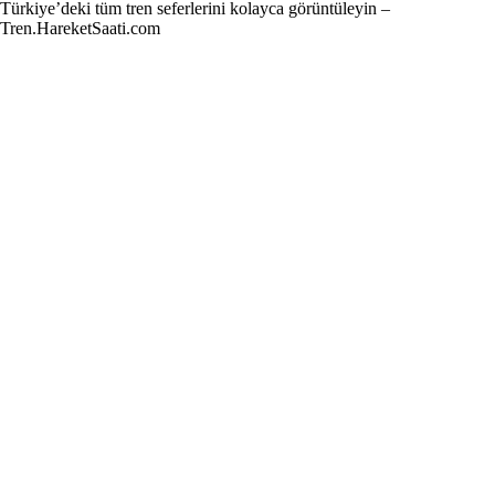
Türkiye’deki tüm tren seferlerini kolayca görüntüleyin –
Tren.HareketSaati.com
Tren Seferleri
İstasyonlar
Anahat Trenleri
Bölgesel Trenler
Ekspres Trenleri
Yüksek Hızlı Tren (YHT)
Site İçi Linkler
İstasyonlar
Anahat Trenleri
Bölgesel Trenler
Ekspres Trenleri
Yüksek Hızlı Tren (YHT)
İletişim