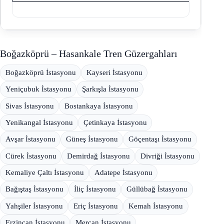
Boğazköprü – Hasankale Tren Güzergahları
Boğazköprü İstasyonu
Kayseri İstasyonu
Yeniçubuk İstasyonu
Şarkışla İstasyonu
Sivas İstasyonu
Bostankaya İstasyonu
Yenikangal İstasyonu
Çetinkaya İstasyonu
Avşar İstasyonu
Güneş İstasyonu
Göçentaşı İstasyonu
Cürek İstasyonu
Demirdağ İstasyonu
Divriği İstasyonu
Kemaliye Çaltı İstasyonu
Adatepe İstasyonu
Bağıştaş İstasyonu
İliç İstasyonu
Güllübağ İstasyonu
Yahşiler İstasyonu
Eriç İstasyonu
Kemah İstasyonu
Erzincan İstasyonu
Mercan İstasyonu