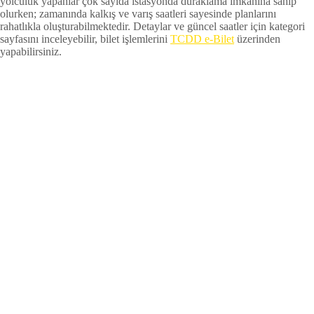
yolculuk yapanlar çok sayıda istasyonda duraklama imkânına sahip
olurken; zamanında kalkış ve varış saatleri sayesinde planlarını
rahatlıkla oluşturabilmektedir. Detaylar ve güncel saatler için kategori
sayfasını inceleyebilir, bilet işlemlerini
TCDD e-Bilet
üzerinden
yapabilirsiniz.