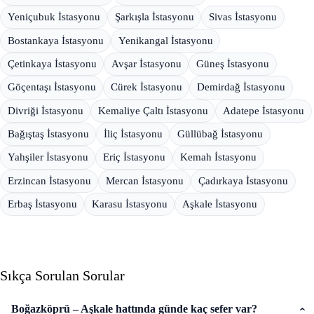
Yeniçubuk İstasyonu
Şarkışla İstasyonu
Sivas İstasyonu
Bostankaya İstasyonu
Yenikangal İstasyonu
Çetinkaya İstasyonu
Avşar İstasyonu
Güneş İstasyonu
Göçentaşı İstasyonu
Cürek İstasyonu
Demirdağ İstasyonu
Divriği İstasyonu
Kemaliye Çaltı İstasyonu
Adatepe İstasyonu
Bağıştaş İstasyonu
İliç İstasyonu
Güllübağ İstasyonu
Yahşiler İstasyonu
Eriç İstasyonu
Kemah İstasyonu
Erzincan İstasyonu
Mercan İstasyonu
Çadırkaya İstasyonu
Erbaş İstasyonu
Karasu İstasyonu
Aşkale İstasyonu
Sıkça Sorulan Sorular
Boğazköprü – Aşkale hattında günde kaç sefer var?