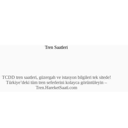
Tren Saatleri
TCDD tren saatleri, güzergah ve istasyon bilgileri tek sitede!
Türkiye’deki tüm tren seferlerini kolayca görüntüleyin –
Tren.HareketSaati.com
Tren Seferleri
İstasyonlar
Anahat Trenleri
Bölgesel Trenler