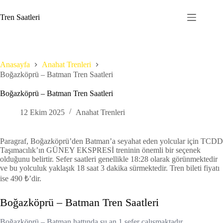
Skip
to
Tren Saatleri
content
Anasayfa
Anahat Trenleri
Boğazköprü – Batman Tren Saatleri
Boğazköprü – Batman Tren Saatleri
12 Ekim 2025
Anahat Trenleri
Paragraf, Boğazköprü’den Batman’a seyahat eden yolcular için TCDD
Taşımacılık’ın GÜNEY EKSPRESİ treninin önemli bir seçenek
olduğunu belirtir. Sefer saatleri genellikle 18:28 olarak görünmektedir
ve bu yolculuk yaklaşık 18 saat 3 dakika sürmektedir. Tren bileti fiyatı
ise 490 ₺’dir.
Boğazköprü – Batman Tren Saatleri
Boğazköprü – Batman hattında şu an 1 sefer çalışmaktadır.