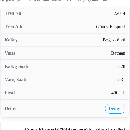
22014
Güney Ekspresi
Boğazköprü
Batman
18:28
12:31
490 TL
Detay
›
Güney Ekspresi (22014)
güzergâh ve durak saatleri