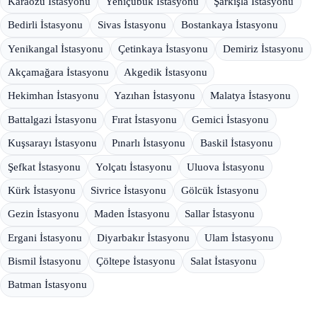
Karaözü İstasyonu
Yeniçubuk İstasyonu
Şarkışla İstasyonu
Bedirli İstasyonu
Sivas İstasyonu
Bostankaya İstasyonu
Yenikangal İstasyonu
Çetinkaya İstasyonu
Demiriz İstasyonu
Akçamağara İstasyonu
Akgedik İstasyonu
Hekimhan İstasyonu
Yazıhan İstasyonu
Malatya İstasyonu
Battalgazi İstasyonu
Fırat İstasyonu
Gemici İstasyonu
Kuşsarayı İstasyonu
Pınarlı İstasyonu
Baskil İstasyonu
Şefkat İstasyonu
Yolçatı İstasyonu
Uluova İstasyonu
Kürk İstasyonu
Sivrice İstasyonu
Gölcük İstasyonu
Gezin İstasyonu
Maden İstasyonu
Sallar İstasyonu
Ergani İstasyonu
Diyarbakır İstasyonu
Ulam İstasyonu
Bismil İstasyonu
Çöltepe İstasyonu
Salat İstasyonu
Batman İstasyonu