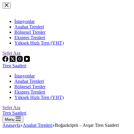
Skip
to
content
İstasyonlar
Anahat Trenleri
Bölgesel Trenler
Ekspres Trenleri
Yüksek Hızlı Tren (YHT)
Sefer Ara
Tren Saatleri
İstasyonlar
Anahat Trenleri
Bölgesel Trenler
Ekspres Trenleri
Yüksek Hızlı Tren (YHT)
Sefer Ara
Tren Saatleri
Menu
Anasayfa
Anahat Trenleri
Boğazköprü – Avşar Tren Saatleri