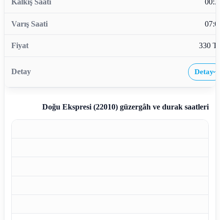
00:3
07:0
330 T
Detay
›
Doğu Ekspresi (22010)
güzergâh ve durak saatleri