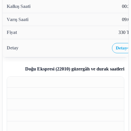
00:3
09:0
330 T
Detay
›
Doğu Ekspresi (22010)
güzergâh ve durak saatleri