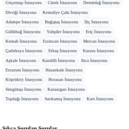
Göçentaşı İstasyonu
Cürek İstasyonu
Demirdağ İstasyonu
Divriği İstasyonu
Kemaliye Çaltı İstasyonu
Adatepe İstasyonu
Bağıştaş İstasyonu
İliç İstasyonu
Güllübağ İstasyonu
Yahşiler İstasyonu
Eriç İstasyonu
Kemah İstasyonu
Erzincan İstasyonu
Mercan İstasyonu
Çadırkaya İstasyonu
Erbaş İstasyonu
Karasu İstasyonu
Aşkale İstasyonu
Kandilli İstasyonu
Ilıca İstasyonu
Erzurum İstasyonu
Hasankale İstasyonu
Köprüköy İstasyonu
Horasan İstasyonu
Süngütaşı İstasyonu
Karaurgan İstasyonu
Topdağı İstasyonu
Sarıkamış İstasyonu
Kars İstasyonu
Sıkça Sorulan Sorular