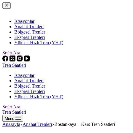
Skip
to
content
İstasyonlar
Anahat Trenleri
Bölgesel Trenler
Ekspres Trenleri
Yüksek Hızlı Tren (YHT)
Sefer Ara
Tren Saatleri
İstasyonlar
Anahat Trenleri
Bölgesel Trenler
Ekspres Trenleri
Yüksek Hızlı Tren (YHT)
Sefer Ara
Tren Saatleri
Menu
Anasayfa
Anahat Trenleri
Bostankaya – Kars Tren Saatleri