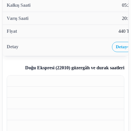
05:2
20:1
440 T
Detay
›
Doğu Ekspresi (22010)
güzergâh ve durak saatleri