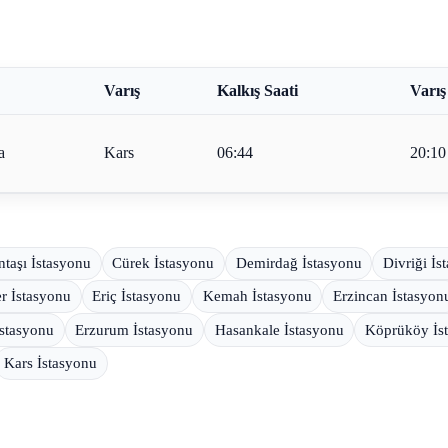
Varış
Kalkış Saati
Varış
a
Kars
06:44
20:10
taşı İstasyonu
Cürek İstasyonu
Demirdağ İstasyonu
Divriği İs
er İstasyonu
Eriç İstasyonu
Kemah İstasyonu
Erzincan İstasyon
İstasyonu
Erzurum İstasyonu
Hasankale İstasyonu
Köprüköy İs
Kars İstasyonu