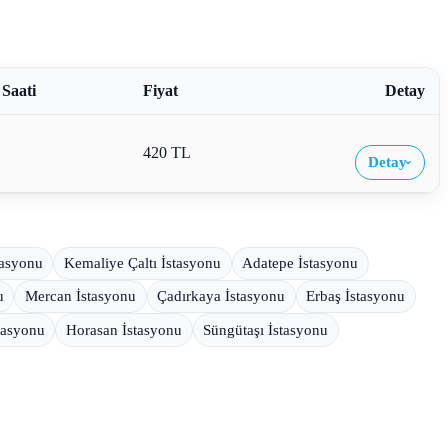
 Saati
Fiyat
Detay
420 TL
Detay
›
tasyonu
Kemaliye Çaltı İstasyonu
Adatepe İstasyonu
u
Mercan İstasyonu
Çadırkaya İstasyonu
Erbaş İstasyonu
tasyonu
Horasan İstasyonu
Süngütaşı İstasyonu