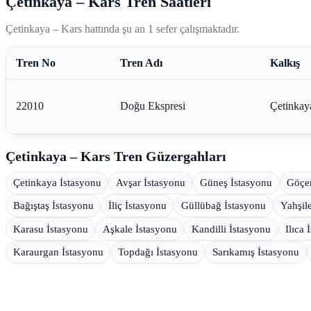
Çetinkaya – Kars Tren Saatleri
Çetinkaya – Kars hattında şu an 1 sefer çalışmaktadır.
Tren No
Tren Adı
Kalkış
22010
Doğu Ekspresi
Çetinkay
Çetinkaya – Kars Tren Güzergahları
Çetinkaya İstasyonu
Avşar İstasyonu
Güneş İstasyonu
Göçen
Bağıştaş İstasyonu
İliç İstasyonu
Güllübağ İstasyonu
Yahşil
Karasu İstasyonu
Aşkale İstasyonu
Kandilli İstasyonu
Ilıca 
Karaurgan İstasyonu
Topdağı İstasyonu
Sarıkamış İstasyonu