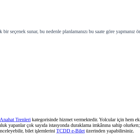
k bir seçenek sunar, bu nedenle planlamanızı bu saate göre yapmanız ön
Anahat Trenleri
kategorisinde hizmet vermektedir. Yolcular için hem eko
culuk yapanlar çok sayıda istasyonda duraklama imkânına sahip olurken; z
nceleyebilir, bilet işlemlerini
TCDD e-Bilet
üzerinden yapabilirsiniz.