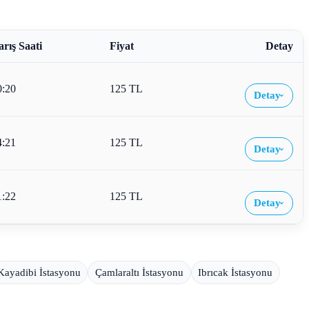
arış Saati
Fiyat
Detay
0:20
125 TL
Detay
›
4:21
125 TL
Detay
›
1:22
125 TL
Detay
›
Kayadibi İstasyonu
Çamlaraltı İstasyonu
Ibrıcak İstasyonu