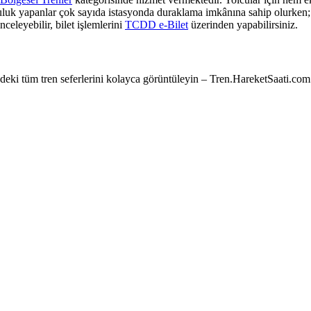
culuk yapanlar çok sayıda istasyonda duraklama imkânına sahip olurken; z
nceleyebilir, bilet işlemlerini
TCDD e-Bilet
üzerinden yapabilirsiniz.
e’deki tüm tren seferlerini kolayca görüntüleyin – Tren.HareketSaati.com