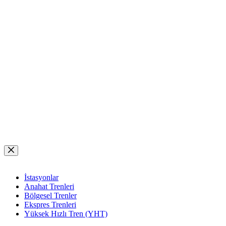
Skip
to
content
İstasyonlar
Anahat Trenleri
Bölgesel Trenler
Ekspres Trenleri
Yüksek Hızlı Tren (YHT)