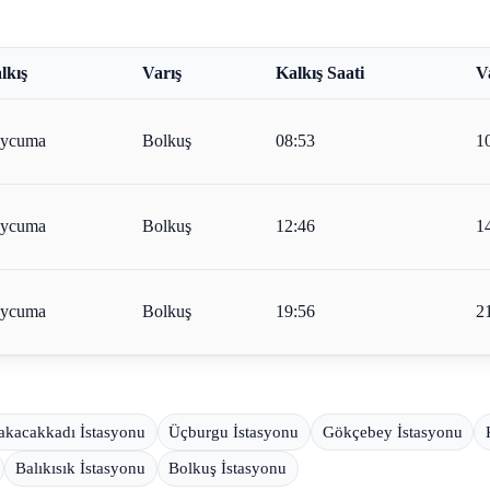
lkış
Varış
Kalkış Saati
V
ycuma
Bolkuş
08:53
1
ycuma
Bolkuş
12:46
1
ycuma
Bolkuş
19:56
2
akacakkadı İstasyonu
Üçburgu İstasyonu
Gökçebey İstasyonu
Balıkısık İstasyonu
Bolkuş İstasyonu