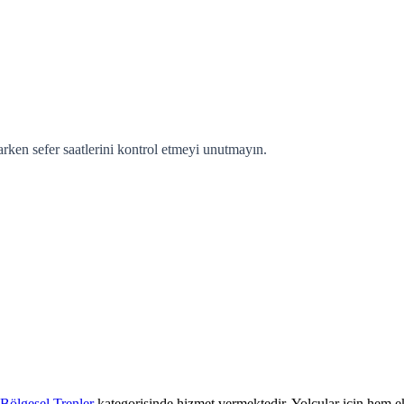
ken sefer saatlerini kontrol etmeyi unutmayın.
Bölgesel Trenler
kategorisinde hizmet vermektedir. Yolcular için hem ek