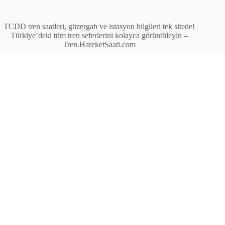
TCDD tren saatleri, güzergah ve istasyon bilgileri tek sitede!
Türkiye’deki tüm tren seferlerini kolayca görüntüleyin –
Tren.HareketSaati.com
Tren Seferleri
İstasyonlar
Anahat Trenleri
Bölgesel Trenler
Ekspres Trenleri
Yüksek Hızlı Tren (YHT)
Site İçi Linkler
İstasyonlar
Anahat Trenleri
Bölgesel Trenler
Ekspres Trenleri
Yüksek Hızlı Tren (YHT)