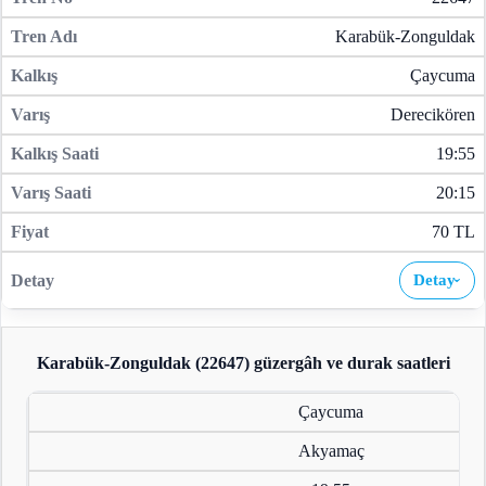
Karabük-Zonguldak
Çaycuma
Derecikören
19:55
20:15
70 TL
Detay
›
Karabük-Zonguldak (22647)
güzergâh ve durak saatleri
Çaycuma
Akyamaç