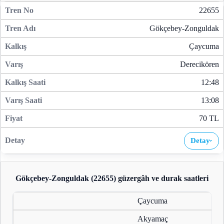
22655
Gökçebey-Zonguldak
Çaycuma
Derecikören
12:48
13:08
70 TL
Detay
›
Gökçebey-Zonguldak (22655)
güzergâh ve durak saatleri
Çaycuma
Akyamaç