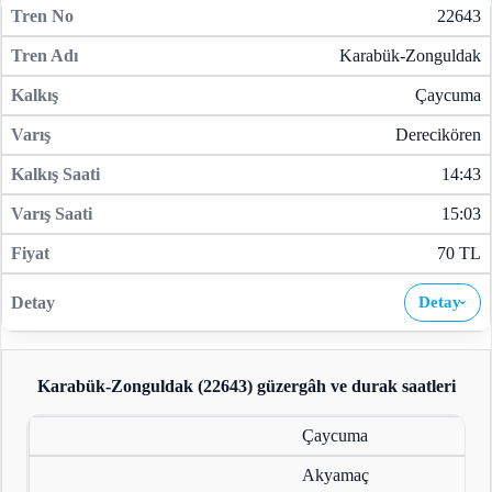
22643
Karabük-Zonguldak
Çaycuma
Derecikören
14:43
15:03
70 TL
Detay
›
Karabük-Zonguldak (22643)
güzergâh ve durak saatleri
Çaycuma
Akyamaç