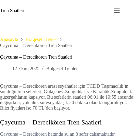
Skip
to
Tren Saatleri
content
Anasayfa
Bölgesel Trenler
Çaycuma – Derecikören Tren Saatleri
Çaycuma – Derecikören Tren Saatleri
12 Ekim 2025
Bölgesel Trenler
Çaycuma – Derecikören arası seyahatler için TCDD Taşımacılık’ın
sunduğu tren seferleri, Gökçebey-Zonguldak ve Karabük-Zonguldak
güzergahlarını kapsıyor. Bu seferlerin saatleri 06:01 ile 19:55 arasında
değişirken, yolculuk süresi yaklaşık 20 dakika olarak öngörülüyor.
Bilet fiyatları ise 70 TL’den başlıyor.
Çaycuma – Derecikören Tren Saatleri
Çaycuma – Derecikören hattında şu an 8 sefer çalışmaktadır.