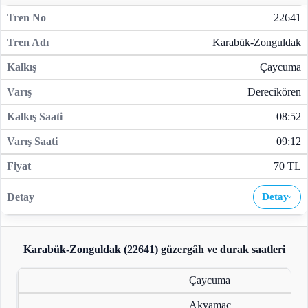
22641
Karabük-Zonguldak
Çaycuma
Derecikören
08:52
09:12
70 TL
Detay
›
Karabük-Zonguldak (22641)
güzergâh ve durak saatleri
Çaycuma
Akyamaç