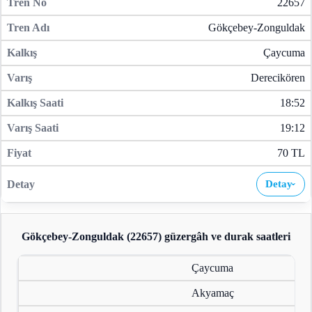
22657
Gökçebey-Zonguldak
Çaycuma
Derecikören
18:52
19:12
70 TL
Detay
›
Gökçebey-Zonguldak (22657)
güzergâh ve durak saatleri
Çaycuma
Akyamaç