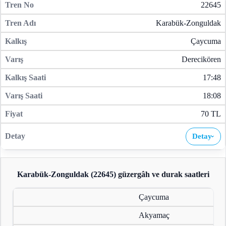
22645
Karabük-Zonguldak
Çaycuma
Derecikören
17:48
18:08
70 TL
Detay
›
Karabük-Zonguldak (22645)
güzergâh ve durak saatleri
Çaycuma
Akyamaç