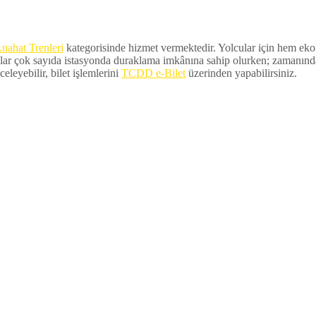
nahat Trenleri
kategorisinde hizmet vermektedir. Yolcular için hem ekono
lar çok sayıda istasyonda duraklama imkânına sahip olurken; zamanında ka
eleyebilir, bilet işlemlerini
TCDD e-Bilet
üzerinden yapabilirsiniz.