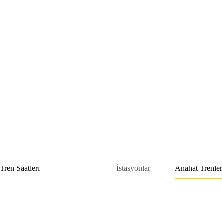
Skip
to
content
Tren Saatleri
İstasyonlar
Anahat Trenler