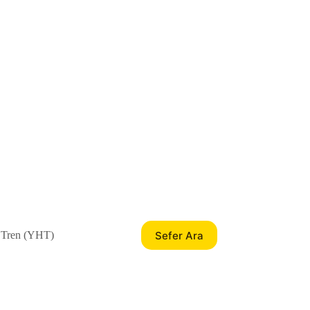
Sefer Ara
 Tren (YHT)