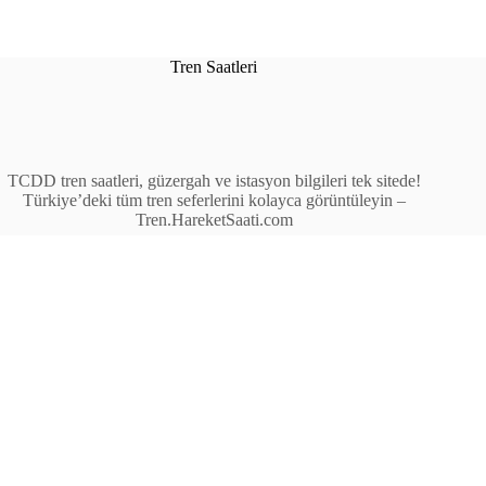
Tren Saatleri
TCDD tren saatleri, güzergah ve istasyon bilgileri tek sitede!
Türkiye’deki tüm tren seferlerini kolayca görüntüleyin –
Tren.HareketSaati.com
Tren Seferleri
İstasyonlar
Anahat Trenleri
Bölgesel Trenler
Ekspres Trenleri
Yüksek Hızlı Tren (YHT)
Site İçi Linkler