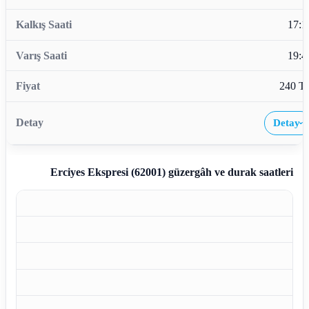
17:1
19:4
240 T
Detay
›
Erciyes Ekspresi (62001)
güzergâh ve durak saatleri