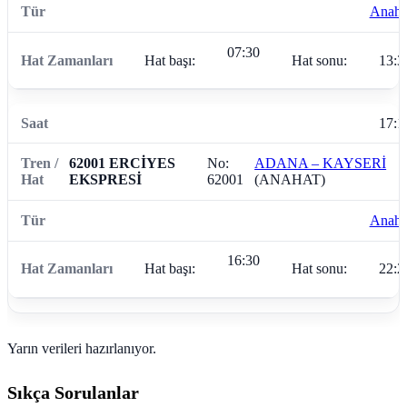
Anaha
07:30
Hat başı:
Hat sonu:
13:3
17:1
62001 ERCİYES
No:
ADANA – KAYSERİ
EKSPRESİ
62001
(ANAHAT)
Anaha
16:30
Hat başı:
Hat sonu:
22:2
Yarın verileri hazırlanıyor.
Sıkça Sorulanlar