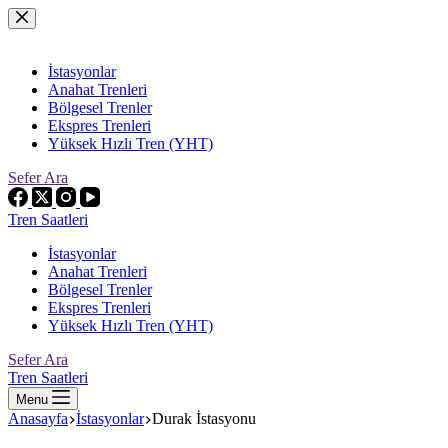
Skip
to
content
İstasyonlar
Anahat Trenleri
Bölgesel Trenler
Ekspres Trenleri
Yüksek Hızlı Tren (YHT)
Sefer Ara
Tren Saatleri
İstasyonlar
Anahat Trenleri
Bölgesel Trenler
Ekspres Trenleri
Yüksek Hızlı Tren (YHT)
Sefer Ara
Tren Saatleri
Menu
Anasayfa
İstasyonlar
Durak İstasyonu