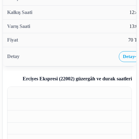
12:4
13:0
70 T
Detay
›
Erciyes Ekspresi (22002)
güzergâh ve durak saatleri