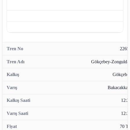
2265
Gökçebey-Zongulda
Gökçebe
Bakacakkad
12:2
12:3
70 T