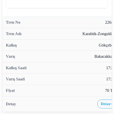
2264
Karabük-Zongulda
Gökçebe
Bakacakkad
17:2
17:3
70 T
Detay
›