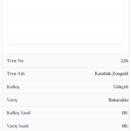
2264
Karabük-Zongulda
Gökçebe
Bakacakkad
08:3
08:3