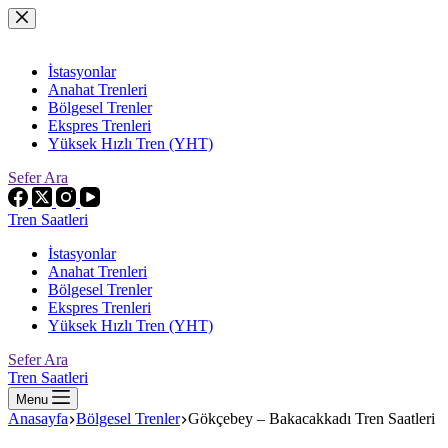
Skip
to
content
İstasyonlar
Anahat Trenleri
Bölgesel Trenler
Ekspres Trenleri
Yüksek Hızlı Tren (YHT)
Sefer Ara
Tren Saatleri
İstasyonlar
Anahat Trenleri
Bölgesel Trenler
Ekspres Trenleri
Yüksek Hızlı Tren (YHT)
Sefer Ara
Tren Saatleri
Menu
Anasayfa
Bölgesel Trenler
Gökçebey – Bakacakkadı Tren Saatleri