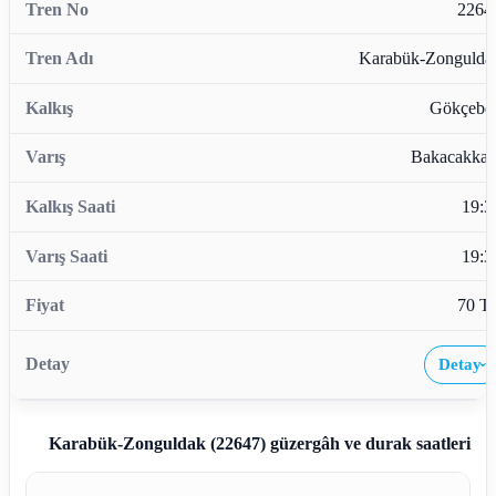
2264
Karabük-Zongulda
Gökçebe
Bakacakkad
19:3
19:3
70 T
Detay
›
Karabük-Zonguldak (22647)
güzergâh ve durak saatleri