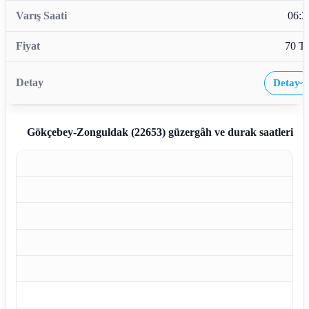
06:3
70 T
Detay
›
Gökçebey-Zonguldak (22653)
güzergâh ve durak saatleri