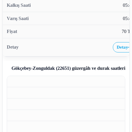
05:4
05:4
70 T
Detay
›
Gökçebey-Zonguldak (22651)
güzergâh ve durak saatleri