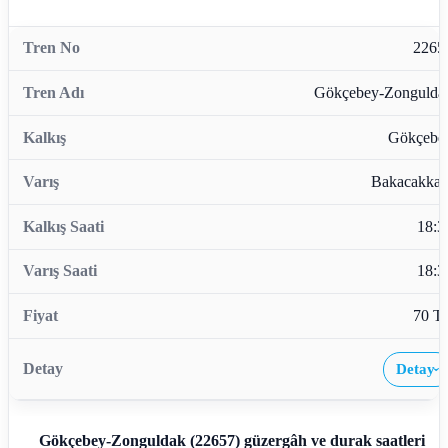
2265
Gökçebey-Zongulda
Gökçebe
Bakacakkad
18:3
18:3
70 T
Detay
›
Gökçebey-Zonguldak (22657)
güzergâh ve durak saatleri