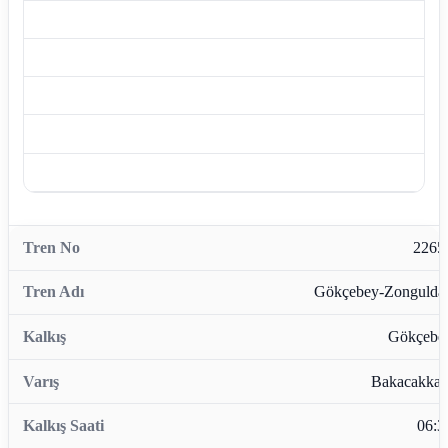
2265
Gökçebey-Zongulda
Gökçebe
Bakacakkad
06:3