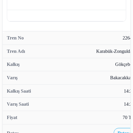
2264
Karabük-Zongulda
Gökçebe
Bakacakkad
14:2
14:2
70 T