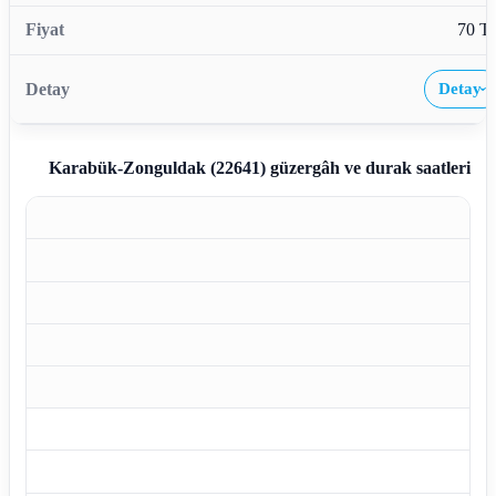
70 T
Detay
›
Karabük-Zonguldak (22641)
güzergâh ve durak saatleri