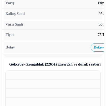
Filyo
05:4
06:3
75 T
Detay
›
Gökçebey-Zonguldak (22651)
güzergâh ve durak saatleri