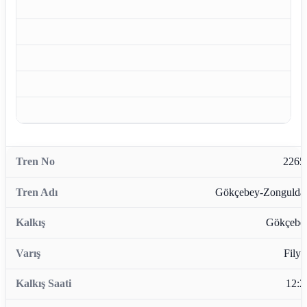
2265
Gökçebey-Zongulda
Gökçebe
Filyo
12:2