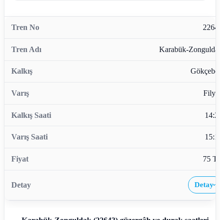
2264
Karabük-Zongulda
Gökçebe
Filyo
14:2
15:1
75 T
Detay
›