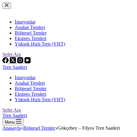
Skip
to
content
İstasyonlar
Anahat Trenleri
Bölgesel Trenler
Ekspres Trenleri
Yüksek Hızlı Tren (YHT)
Sefer Ara
Tren Saatleri
İstasyonlar
Anahat Trenleri
Bölgesel Trenler
Ekspres Trenleri
Yüksek Hızlı Tren (YHT)
Sefer Ara
Tren Saatleri
Menu
Anasayfa
Bölgesel Trenler
Gökçebey – Filyos Tren Saatleri