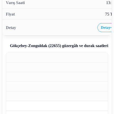
13:1
75 T
Detay
›
Gökçebey-Zonguldak (22655)
güzergâh ve durak saatleri