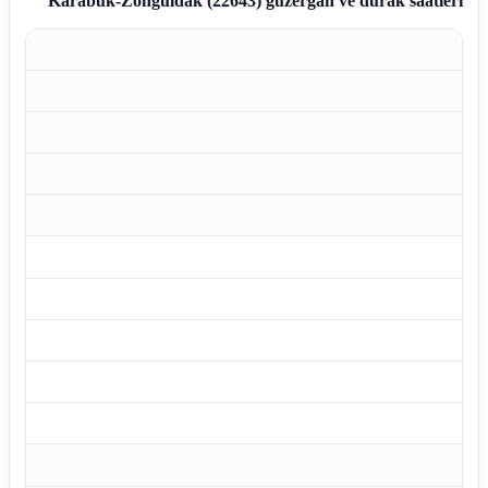
Karabük-Zonguldak (22643)
güzergâh ve durak saatleri