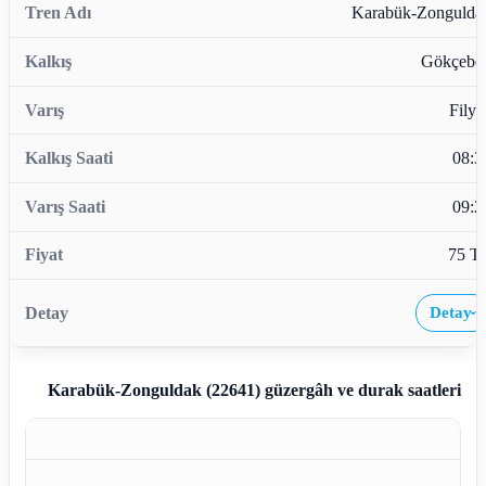
Karabük-Zongulda
Gökçebe
Filyo
08:3
09:2
75 T
Detay
›
Karabük-Zonguldak (22641)
güzergâh ve durak saatleri