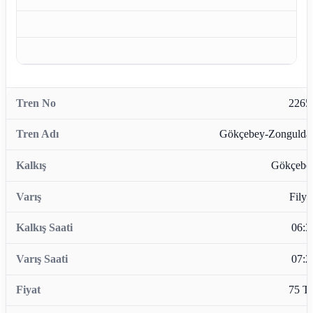
2265
Gökçebey-Zongulda
Gökçebe
Filyo
06:3
07:2
75 T