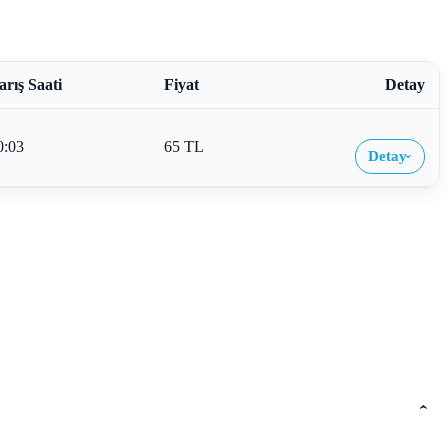
arış Saati
Fiyat
Detay
0:03
65 TL
Detay
›