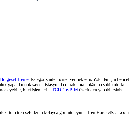
Bölgesel Trenler
kategorisinde hizmet vermektedir. Yolcular için hem ek
culuk yapanlar çok sayıda istasyonda duraklama imkânına sahip olurken; z
nceleyebilir, bilet işlemlerini
TCDD e-Bilet
üzerinden yapabilirsiniz.
e’deki tüm tren seferlerini kolayca görüntüleyin – Tren.HareketSaati.com