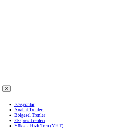
Skip
to
content
İstasyonlar
Anahat Trenleri
Bölgesel Trenler
Ekspres Trenleri
Yüksek Hızlı Tren (YHT)