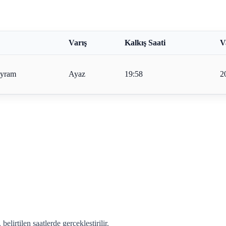
Varış
Kalkış Saati
V
ayram
Ayaz
19:58
2
lirtilen saatlerde gerçekleştirilir.