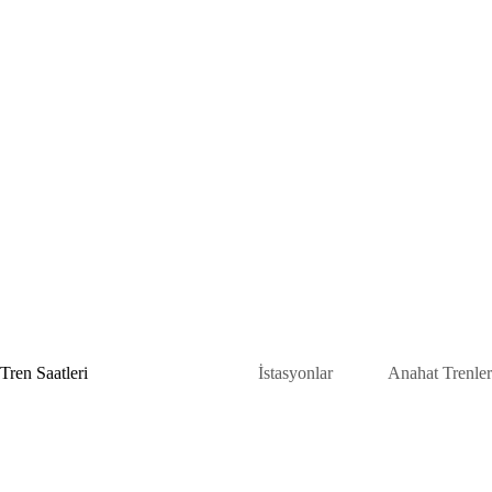
Skip
to
content
Tren Saatleri
İstasyonlar
Anahat Trenler