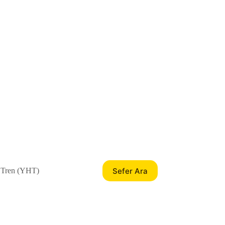
Sefer Ara
 Tren (YHT)