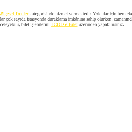
ölgesel Trenler
kategorisinde hizmet vermektedir. Yolcular için hem ekon
lar çok sayıda istasyonda duraklama imkânına sahip olurken; zamanında ka
eleyebilir, bilet işlemlerini
TCDD e-Bilet
üzerinden yapabilirsiniz.