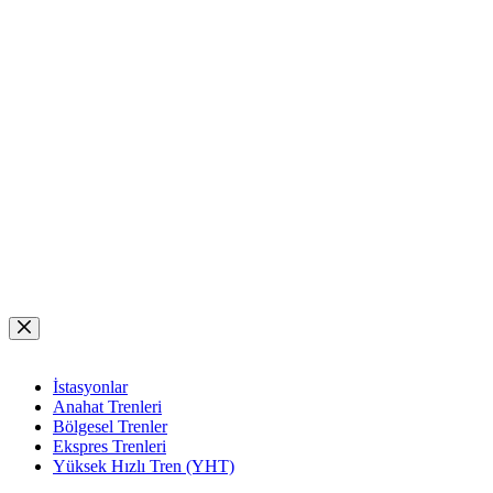
Skip
to
content
İstasyonlar
Anahat Trenleri
Bölgesel Trenler
Ekspres Trenleri
Yüksek Hızlı Tren (YHT)