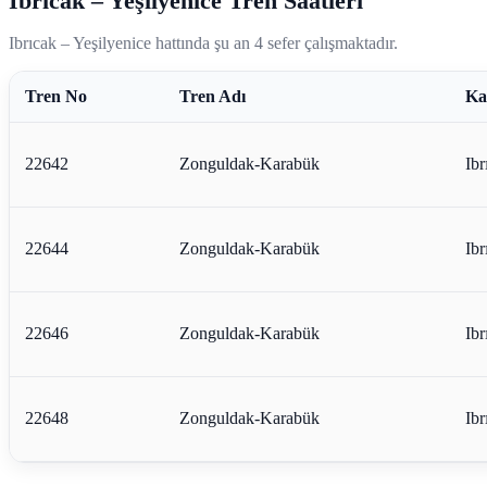
Ibrıcak – Yeşilyenice Tren Saatleri
Ibrıcak – Yeşilyenice hattında şu an 4 sefer çalışmaktadır.
Tren No
Tren Adı
Ka
22642
Zonguldak-Karabük
Ibr
22644
Zonguldak-Karabük
Ibr
22646
Zonguldak-Karabük
Ibr
22648
Zonguldak-Karabük
Ibr