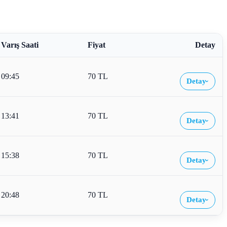
Varış Saati
Fiyat
Detay
09:45
70 TL
Detay
›
13:41
70 TL
Detay
›
15:38
70 TL
Detay
›
20:48
70 TL
Detay
›