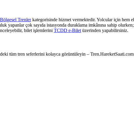
Bölgesel Trenler
kategorisinde hizmet vermektedir. Yolcular için hem ek
culuk yapanlar çok sayıda istasyonda duraklama imkânına sahip olurken; z
nceleyebilir, bilet işlemlerini
TCDD e-Bilet
üzerinden yapabilirsiniz.
e’deki tüm tren seferlerini kolayca görüntüleyin – Tren.HareketSaati.com