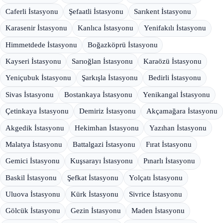
Caferli İstasyonu
Şefaatli İstasyonu
Sarıkent İstasyonu
Karasenir İstasyonu
Kanlıca İstasyonu
Yenifakılı İstasyonu
Himmetdede İstasyonu
Boğazköprü İstasyonu
Kayseri İstasyonu
Sarıoğlan İstasyonu
Karaözü İstasyonu
Yeniçubuk İstasyonu
Şarkışla İstasyonu
Bedirli İstasyonu
Sivas İstasyonu
Bostankaya İstasyonu
Yenikangal İstasyonu
Çetinkaya İstasyonu
Demiriz İstasyonu
Akçamağara İstasyonu
Akgedik İstasyonu
Hekimhan İstasyonu
Yazıhan İstasyonu
Malatya İstasyonu
Battalgazi İstasyonu
Fırat İstasyonu
Gemici İstasyonu
Kuşsarayı İstasyonu
Pınarlı İstasyonu
Baskil İstasyonu
Şefkat İstasyonu
Yolçatı İstasyonu
Uluova İstasyonu
Kürk İstasyonu
Sivrice İstasyonu
Gölcük İstasyonu
Gezin İstasyonu
Maden İstasyonu