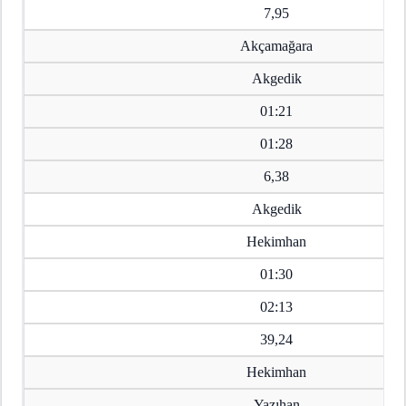
7,95
Akçamağara
Akgedik
01:21
01:28
6,38
Akgedik
Hekimhan
01:30
02:13
39,24
Hekimhan
Yazıhan