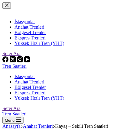
Skip
to
content
İstasyonlar
Anahat Trenleri
Bölgesel Trenler
Ekspres Trenleri
Yüksek Hızlı Tren (YHT)
Sefer Ara
Tren Saatleri
İstasyonlar
Anahat Trenleri
Bölgesel Trenler
Ekspres Trenleri
Yüksek Hızlı Tren (YHT)
Sefer Ara
Tren Saatleri
Menu
Anasayfa
Anahat Trenleri
Kayaş – Sekili Tren Saatleri