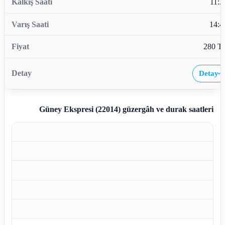
11:3
14:4
280 T
Detay
›
Güney Ekspresi (22014)
güzergâh ve durak saatleri