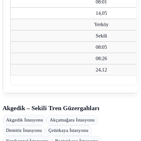
08:01
14,05
Yerköy
Sekili
08:05
08:26
24,12
Akgedik – Sekili Tren Güzergahları
Akgedik İstasyonu
Akçamağara İstasyonu
Demiriz İstasyonu
Çetinkaya İstasyonu
Yenikangal İstasyonu
Bostankaya İstasyonu