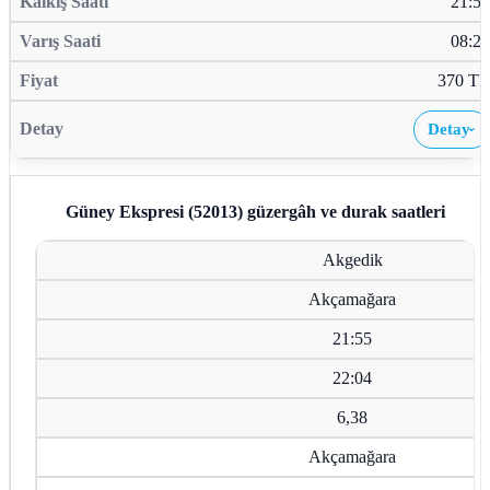
21:55
08:26
370 TL
Detay
›
Güney Ekspresi (52013)
güzergâh ve durak saatleri
Akgedik
Akçamağara
21:55
22:04
6,38
Akçamağara