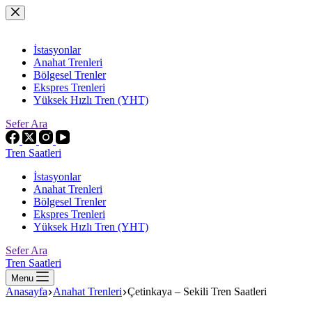
Skip
to
content
İstasyonlar
Anahat Trenleri
Bölgesel Trenler
Ekspres Trenleri
Yüksek Hızlı Tren (YHT)
Sefer Ara
Tren Saatleri
İstasyonlar
Anahat Trenleri
Bölgesel Trenler
Ekspres Trenleri
Yüksek Hızlı Tren (YHT)
Sefer Ara
Tren Saatleri
Menu
Anasayfa
Anahat Trenleri
Çetinkaya – Sekili Tren Saatleri