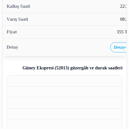
22:3
08:2
355 T
Detay
›
Güney Ekspresi (52013)
güzergâh ve durak saatleri