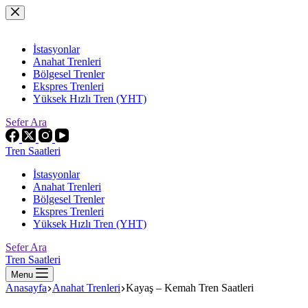
Skip
to
content
İstasyonlar
Anahat Trenleri
Bölgesel Trenler
Ekspres Trenleri
Yüksek Hızlı Tren (YHT)
Sefer Ara
Tren Saatleri
İstasyonlar
Anahat Trenleri
Bölgesel Trenler
Ekspres Trenleri
Yüksek Hızlı Tren (YHT)
Sefer Ara
Tren Saatleri
Menu
Anasayfa
Anahat Trenleri
Kayaş – Kemah Tren Saatleri