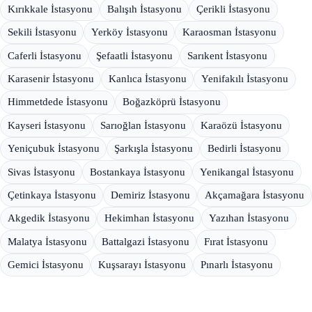
Kırıkkale İstasyonu
Balışıh İstasyonu
Çerikli İstasyonu
Sekili İstasyonu
Yerköy İstasyonu
Karaosman İstasyonu
Caferli İstasyonu
Şefaatli İstasyonu
Sarıkent İstasyonu
Karasenir İstasyonu
Kanlıca İstasyonu
Yenifakılı İstasyonu
Himmetdede İstasyonu
Boğazköprü İstasyonu
Kayseri İstasyonu
Sarıoğlan İstasyonu
Karaözü İstasyonu
Yeniçubuk İstasyonu
Şarkışla İstasyonu
Bedirli İstasyonu
Sivas İstasyonu
Bostankaya İstasyonu
Yenikangal İstasyonu
Çetinkaya İstasyonu
Demiriz İstasyonu
Akçamağara İstasyonu
Akgedik İstasyonu
Hekimhan İstasyonu
Yazıhan İstasyonu
Malatya İstasyonu
Battalgazi İstasyonu
Fırat İstasyonu
Gemici İstasyonu
Kuşsarayı İstasyonu
Pınarlı İstasyonu