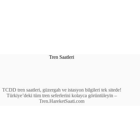
Tren Saatleri
TCDD tren saatleri, güzergah ve istasyon bilgileri tek sitede!
Türkiye’deki tüm tren seferlerini kolayca görüntüleyin –
Tren.HareketSaati.com
Tren Seferleri
İstasyonlar
Anahat Trenleri