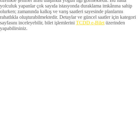
özellikle şehirler arası ulaşımda yoğun ilgi görmektedir. Bu hatta
yolculuk yapanlar çok sayıda istasyonda duraklama imkânına sahip
olurken; zamanında kalkış ve varış saatleri sayesinde planlarını
rahatlıkla oluşturabilmektedir. Detaylar ve güncel saatler için kategori
sayfasını inceleyebilir, bilet işlemlerini
TCDD e-Bilet
üzerinden
yapabilirsiniz.