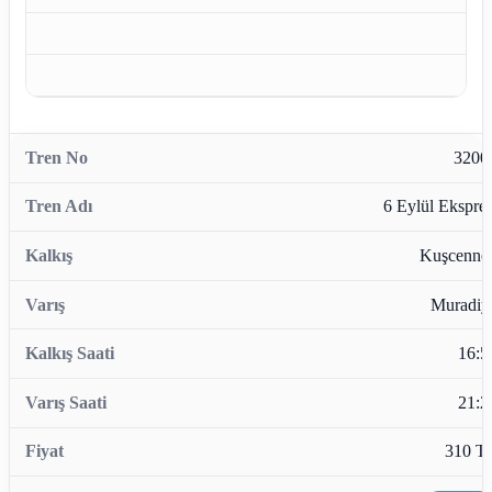
3200
6 Eylül Ekspres
Kuşcennet
Muradiy
16:5
21:2
310 T