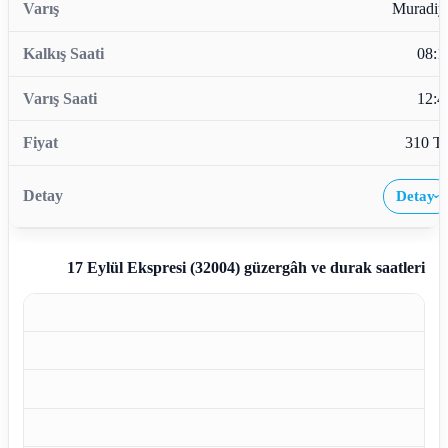
Muradiy
08:1
12:4
310 T
Detay
›
17 Eylül Ekspresi (32004)
güzergâh ve durak saatleri