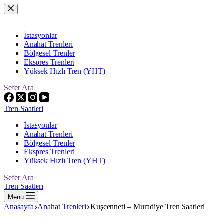
Skip
to
content
İstasyonlar
Anahat Trenleri
Bölgesel Trenler
Ekspres Trenleri
Yüksek Hızlı Tren (YHT)
Sefer Ara
Tren Saatleri
İstasyonlar
Anahat Trenleri
Bölgesel Trenler
Ekspres Trenleri
Yüksek Hızlı Tren (YHT)
Sefer Ara
Tren Saatleri
Menu
Anasayfa
Anahat Trenleri
Kuşcenneti – Muradiye Tren Saatleri