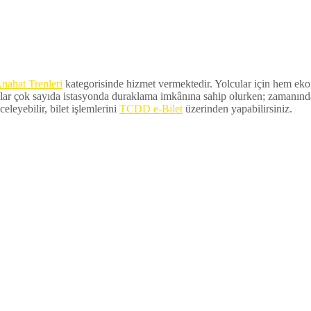
nahat Trenleri
kategorisinde hizmet vermektedir. Yolcular için hem ekono
lar çok sayıda istasyonda duraklama imkânına sahip olurken; zamanında ka
eleyebilir, bilet işlemlerini
TCDD e-Bilet
üzerinden yapabilirsiniz.