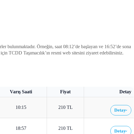
erler bulunmaktadır. Örneğin, saat 08:12’de başlayan ve 16:52’de sona
ri için TCDD Taşımacılık’ın resmi web sitesini ziyaret edebilirsiniz.
Varış Saati
Fiyat
Detay
10:15
210 TL
Detay
›
18:57
210 TL
Detay
›