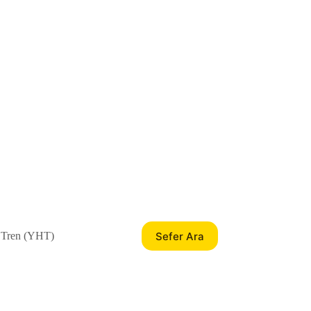
Sefer Ara
 Tren (YHT)