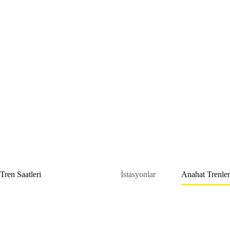
Skip
to
content
Tren Saatleri
İstasyonlar
Anahat Trenler