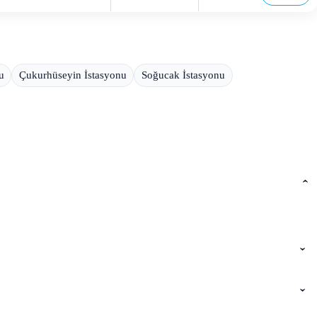
u
Çukurhüseyin İstasyonu
Soğucak İstasyonu