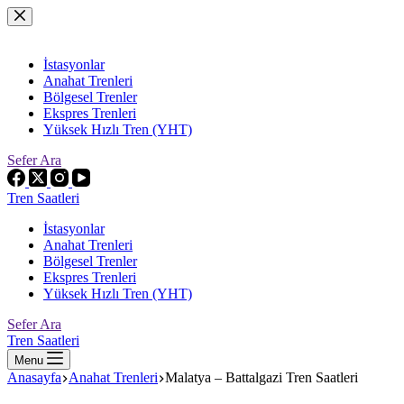
Skip
to
content
İstasyonlar
Anahat Trenleri
Bölgesel Trenler
Ekspres Trenleri
Yüksek Hızlı Tren (YHT)
Sefer Ara
Tren Saatleri
İstasyonlar
Anahat Trenleri
Bölgesel Trenler
Ekspres Trenleri
Yüksek Hızlı Tren (YHT)
Sefer Ara
Tren Saatleri
Menu
Anasayfa
Anahat Trenleri
Malatya – Battalgazi Tren Saatleri