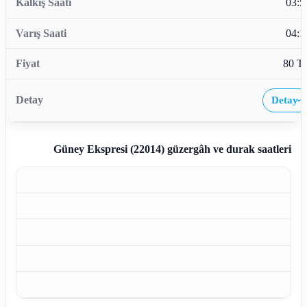
03:5
04:1
80 T
Detay
›
Güney Ekspresi (22014)
güzergâh ve durak saatleri