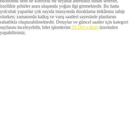
ekonomik hem de konforlu bir seyahat alternatifi sunan seferler,
özellikle şehirler arası ulaşımda yoğun ilgi görmektedir. Bu hatta
yolculuk yapanlar çok sayıda istasyonda duraklama imkânına sahip
olurken; zamanında kalkış ve varış saatleri sayesinde planlarını
rahatlıkla oluşturabilmektedir. Detaylar ve güncel saatler için kategori
sayfasını inceleyebilir, bilet işlemlerini
TCDD e-Bilet
üzerinden
yapabilirsiniz.