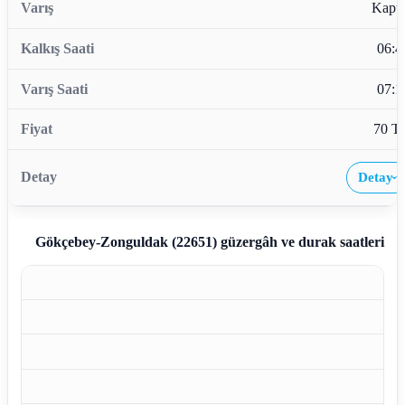
Kapu
06:4
07:1
70 T
Detay
›
Gökçebey-Zonguldak (22651)
güzergâh ve durak saatleri