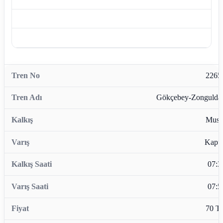
2265
Gökçebey-Zongulda
Musl
Kapu
07:3
07:5
70 T