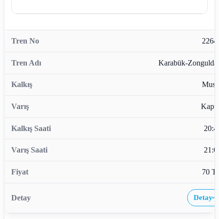
2264
Karabük-Zongulda
Musl
Kapu
20:4
21:0
70 T
Detay
›