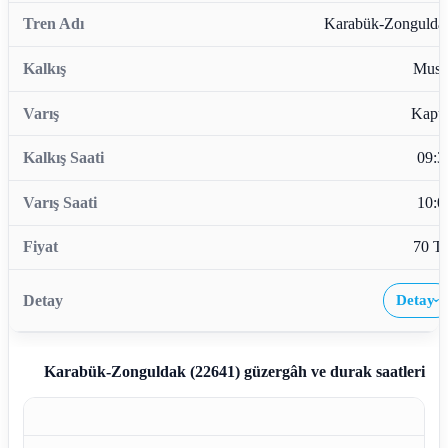
Karabük-Zongulda
Musl
Kapu
09:3
10:0
70 T
Detay
›
Karabük-Zonguldak (22641)
güzergâh ve durak saatleri