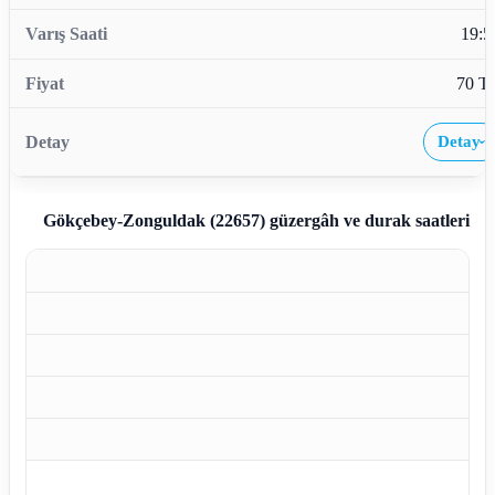
19:5
70 T
Detay
›
Gökçebey-Zonguldak (22657)
güzergâh ve durak saatleri