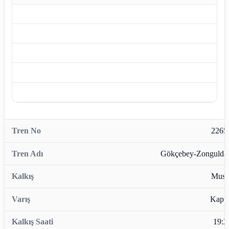
2265
Gökçebey-Zongulda
Musl
Kapu
19:3