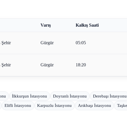
Varış
Kalkış Saati
 Şehir
Gürgür
05:05
 Şehir
Gürgür
18:20
yonu
İlkkurşun İstasyonu
Doyranlı İstasyonu
Derebaşı İstasyonu
Elifli İstasyonu
Karpuzlu İstasyonu
Arıkbaşı İstasyonu
Taşke