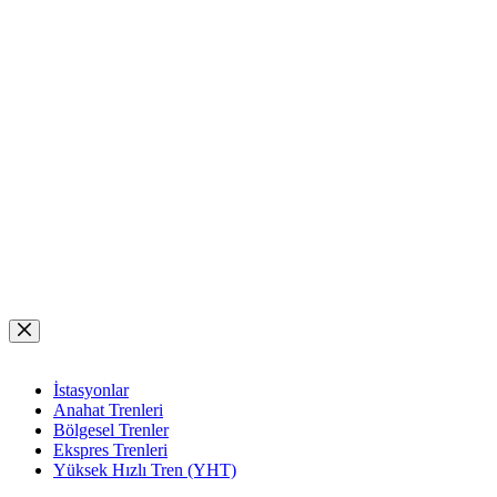
Skip
to
content
İstasyonlar
Anahat Trenleri
Bölgesel Trenler
Ekspres Trenleri
Yüksek Hızlı Tren (YHT)