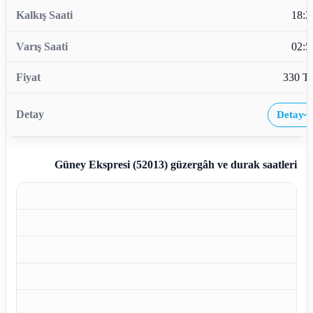
18:2
02:5
330 T
Detay
›
Güney Ekspresi (52013)
güzergâh ve durak saatleri