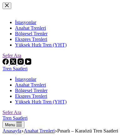
Skip
to
content
İstasyonlar
Anahat Trenleri
Bölgesel Trenler
Ekspres Trenleri
Yüksek Hızlı Tren (YHT)
Sefer Ara
Tren Saatleri
İstasyonlar
Anahat Trenleri
Bölgesel Trenler
Ekspres Trenleri
Yüksek Hızlı Tren (YHT)
Sefer Ara
Tren Saatleri
Menu
Anasayfa
Anahat Trenleri
Pınarlı – Karaözü Tren Saatleri