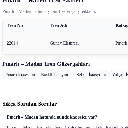
Pınarlı – Maden Tren Saatleri
Pınarlı – Maden hattında şu an 1 sefer çalışmaktadır.
Tren No
Tren Adı
Kalkış
22014
Güney Ekspresi
Pınarlı
Pınarlı – Maden Tren Güzergahları
Pınarlı İstasyonu
Baskil İstasyonu
Şefkat İstasyonu
Yolçatı 
Sıkça Sorulan Sorular
Pınarlı – Maden hattında günde kaç sefer var?
Pınarlı – Maden hattında günde 1 sefer bulunmaktadır. Bu sefere ait