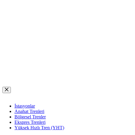
Skip
to
content
İstasyonlar
Anahat Trenleri
Bölgesel Trenler
Ekspres Trenleri
Yüksek Hızlı Tren (YHT)