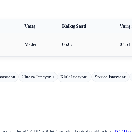
Varış
Kalkış Saati
Varış 
Maden
05:07
07:53
İstasyonu
Uluova İstasyonu
Kürk İstasyonu
Sivrice İstasyonu
 tren saatlerini TCDD e-Bilet üzerinden kontrol edebilirsiniz.
TCDD e-B