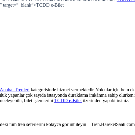
r” target=”_blank”>TCDD e-Bilet
Anahat Trenleri
kategorisinde hizmet vermektedir. Yolcular için hem eko
culuk yapanlar çok sayıda istasyonda duraklama imkânına sahip olurken; z
nceleyebilir, bilet işlemlerini
TCDD e-Bilet
üzerinden yapabilirsiniz.
e’deki tüm tren seferlerini kolayca görüntüleyin – Tren.HareketSaati.com