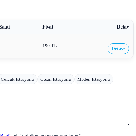
Saati
Fiyat
Detay
190 TL
Detay
›
Gölcük İstasyonu
Gezin İstasyonu
Maden İstasyonu
ilet
” rel=”nofollow noopener noreferrer”