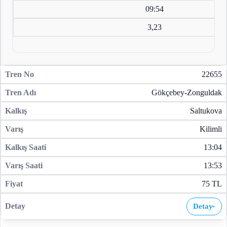
09:54
3,23
22655
Gökçebey-Zonguldak
Saltukova
Kilimli
13:04
13:53
75 TL
Detay
›