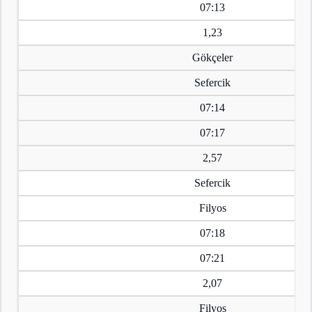
07:13
1,23
Gökçeler
Sefercik
07:14
07:17
2,57
Sefercik
Filyos
07:18
07:21
2,07
Filyos