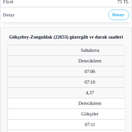
75 TL
Detay
›
Gökçebey-Zonguldak (22653)
güzergâh ve durak saatleri
Saltukova
Derecikören
07:06
07:10
4,37
Derecikören
Gökçeler
07:11