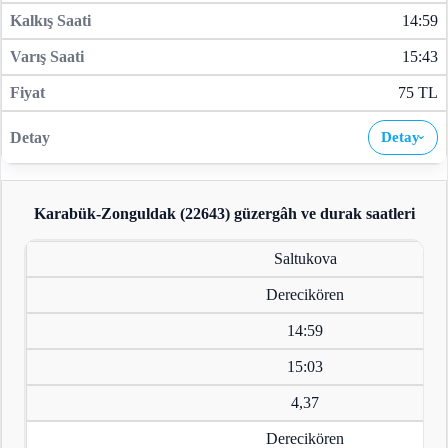
14:59
15:43
75 TL
Detay
›
Karabük-Zonguldak (22643)
güzergâh ve durak saatleri
Saltukova
Derecikören
14:59
15:03
4,37
Derecikören