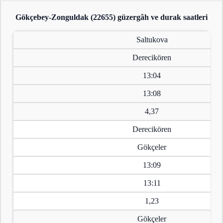
Gökçebey-Zonguldak (22655)
güzergâh ve durak saatleri
Saltukova
Derecikören
13:04
13:08
4,37
Derecikören
Gökçeler
13:09
13:11
1,23
Gökçeler