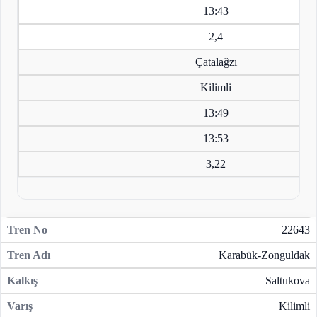
13:43
2,4
Çatalağzı
Kilimli
13:49
13:53
3,22
22643
Karabük-Zonguldak
Saltukova
Kilimli