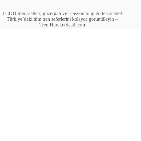
TCDD tren saatleri, güzergah ve istasyon bilgileri tek sitede!
Türkiye’deki tüm tren seferlerini kolayca görüntüleyin –
Tren.HareketSaati.com
Tren Seferleri
İstasyonlar
Anahat Trenleri
Bölgesel Trenler
Ekspres Trenleri
Yüksek Hızlı Tren (YHT)
Site İçi Linkler
İstasyonlar
Anahat Trenleri
Bölgesel Trenler
Ekspres Trenleri
Yüksek Hızlı Tren (YHT)