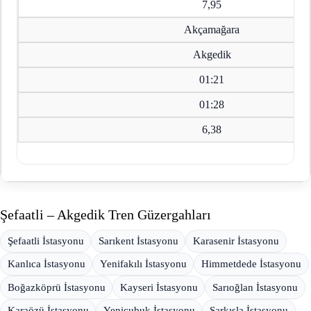
7,95
Akçamağara
Akgedik
01:21
01:28
6,38
Şefaatli – Akgedik Tren Güzergahları
Şefaatli İstasyonu
Sarıkent İstasyonu
Karasenir İstasyonu
Kanlıca İstasyonu
Yenifakılı İstasyonu
Himmetdede İstasyonu
Boğazköprü İstasyonu
Kayseri İstasyonu
Sarıoğlan İstasyonu
Karaözü İstasyonu
Yeniçubuk İstasyonu
Şarkışla İstasyonu