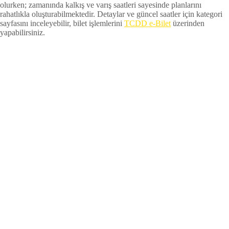
olurken; zamanında kalkış ve varış saatleri sayesinde planlarını
rahatlıkla oluşturabilmektedir. Detaylar ve güncel saatler için kategori
sayfasını inceleyebilir, bilet işlemlerini
TCDD e-Bilet
üzerinden
yapabilirsiniz.