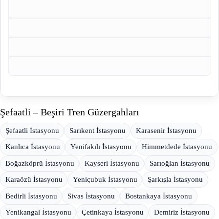
Şefaatli – Beşiri Tren Güzergahları
Şefaatli İstasyonu
Sarıkent İstasyonu
Karasenir İstasyonu
Kanlıca İstasyonu
Yenifakılı İstasyonu
Himmetdede İstasyonu
Boğazköprü İstasyonu
Kayseri İstasyonu
Sarıoğlan İstasyonu
Karaözü İstasyonu
Yeniçubuk İstasyonu
Şarkışla İstasyonu
Bedirli İstasyonu
Sivas İstasyonu
Bostankaya İstasyonu
Yenikangal İstasyonu
Çetinkaya İstasyonu
Demiriz İstasyonu