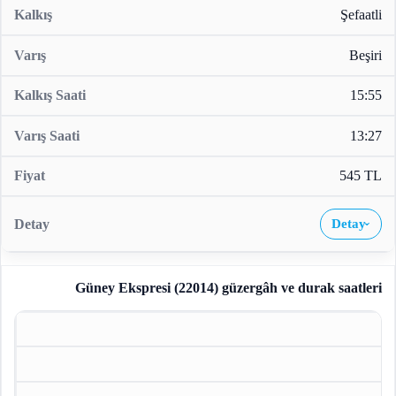
Şefaatli
Beşiri
15:55
13:27
545 TL
Detay
›
Güney Ekspresi (22014)
güzergâh ve durak saatleri