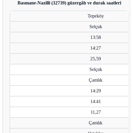
Basmane-Nazilli (32739)
güzergâh ve durak saatleri
Tepeköy
Selçuk
13:58
14:27
25,59
Selçuk
Çamlık
14:29
14:41
11,27
Çamlık