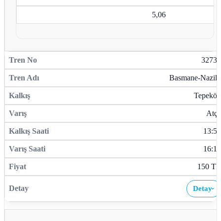
5,06
32739
Basmane-Nazilli
Tepeköy
Atça
13:58
16:18
150 TL
Detay
›