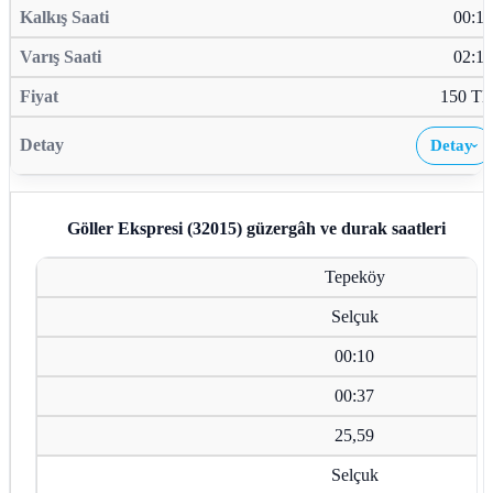
00:10
02:19
150 TL
Detay
›
Göller Ekspresi (32015)
güzergâh ve durak saatleri
Tepeköy
Selçuk
00:10
00:37
25,59
Selçuk