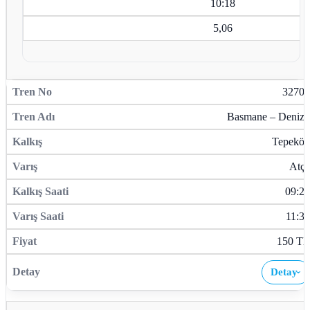
10:18
5,06
32703
Basmane – Denizli
Tepeköy
Atça
09:29
11:36
150 TL
Detay
›