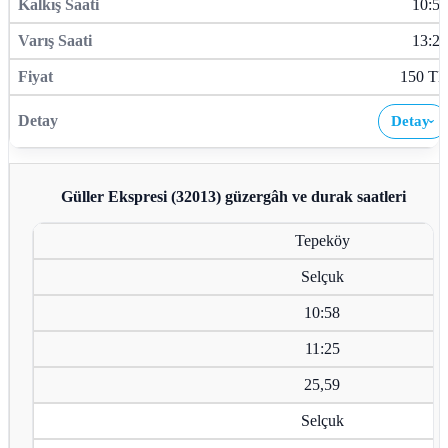
10:58
13:20
150 TL
Detay
›
Güller Ekspresi (32013)
güzergâh ve durak saatleri
Tepeköy
Selçuk
10:58
11:25
25,59
Selçuk