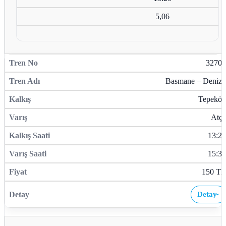
5,06
32707
Basmane – Denizli
Tepeköy
Atça
13:27
15:32
150 TL
Detay
›