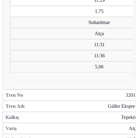
11:29
1,75
Sultanhisar
Atça
11:31
11:36
5,06
32013
Güller Ekspresi
Tepeköy
Atça