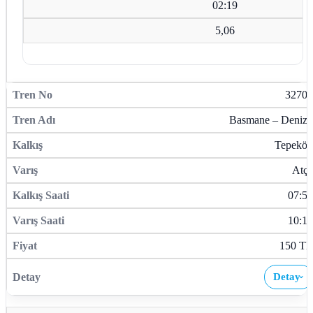
02:19
5,06
32701
Basmane – Denizli
Tepeköy
Atça
07:58
10:18
150 TL
Detay
›