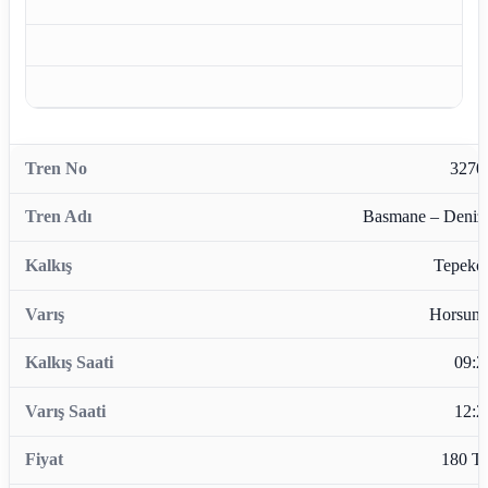
3270
Basmane – Denizl
Tepekö
Horsunl
09:2
12:2
180 T