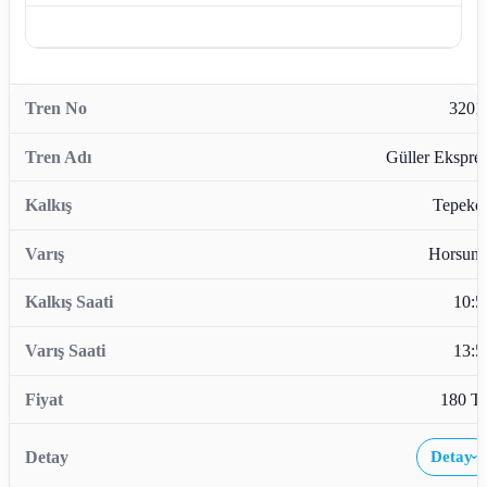
3201
Güller Ekspres
Tepekö
Horsunl
10:5
13:5
180 T
Detay
›