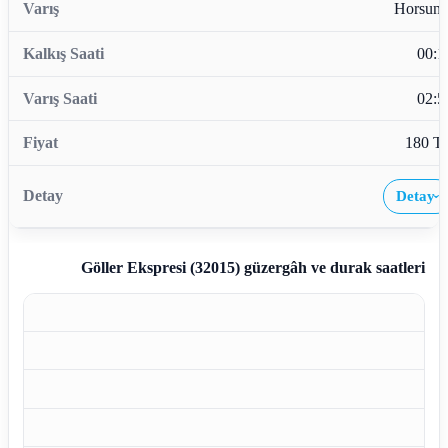
Horsunl
00:1
02:5
180 T
Detay
›
Göller Ekspresi (32015)
güzergâh ve durak saatleri