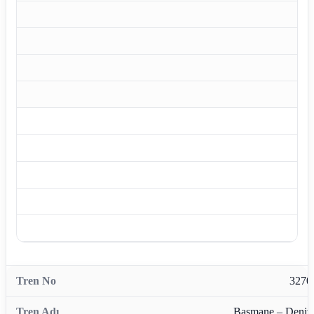
3270
Basmane – Denizl