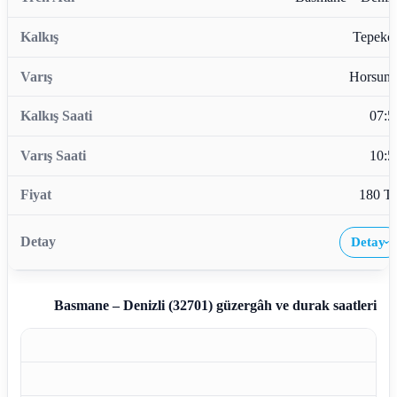
Tepekö
Horsunl
07:5
10:5
180 T
Detay
›
Basmane – Denizli (32701)
güzergâh ve durak saatleri