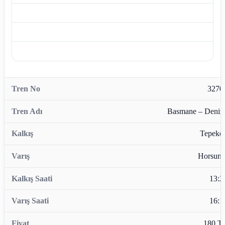
3270
Basmane – Denizl
Tepekö
Horsunl
13:2
16:1
180 T