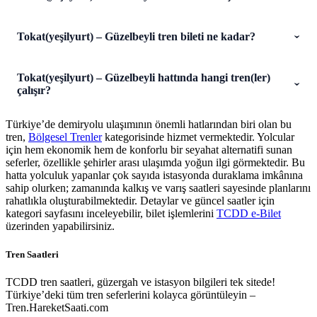
Tokat(yeşilyurt) – Güzelbeyli tren bileti ne kadar?
Tokat(yeşilyurt) – Güzelbeyli hattında hangi tren(ler)
çalışır?
Türkiye’de demiryolu ulaşımının önemli hatlarından biri olan bu
tren,
Bölgesel Trenler
kategorisinde hizmet vermektedir. Yolcular
için hem ekonomik hem de konforlu bir seyahat alternatifi sunan
seferler, özellikle şehirler arası ulaşımda yoğun ilgi görmektedir. Bu
hatta yolculuk yapanlar çok sayıda istasyonda duraklama imkânına
sahip olurken; zamanında kalkış ve varış saatleri sayesinde planlarını
rahatlıkla oluşturabilmektedir. Detaylar ve güncel saatler için
kategori sayfasını inceleyebilir, bilet işlemlerini
TCDD e-Bilet
üzerinden yapabilirsiniz.
Tren Saatleri
TCDD tren saatleri, güzergah ve istasyon bilgileri tek sitede!
Türkiye’deki tüm tren seferlerini kolayca görüntüleyin –
Tren.HareketSaati.com