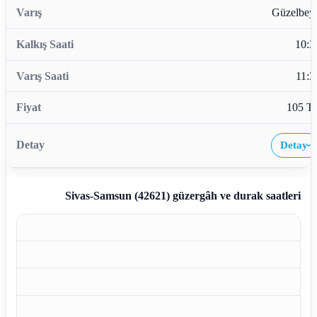
Güzelbeyl
10:3
11:3
105 T
Detay
›
Sivas-Samsun (42621)
güzergâh ve durak saatleri