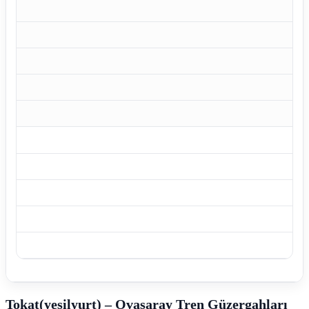
Tokat(yeşilyurt) – Ovasaray Tren Güzergahları