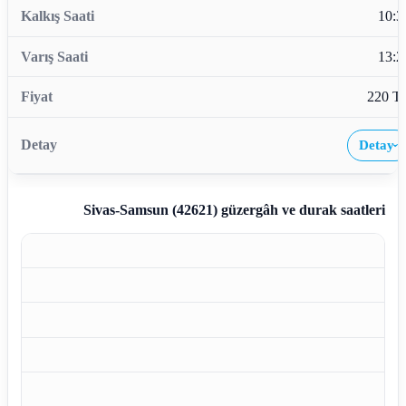
10:3
13:2
220 T
Detay
›
Sivas-Samsun (42621)
güzergâh ve durak saatleri