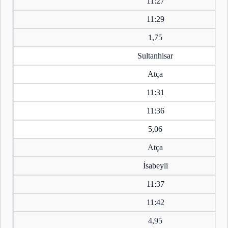
11:27
11:29
1,75
Sultanhisar
Atça
11:31
11:36
5,06
Atça
İsabeyli
11:37
11:42
4,95