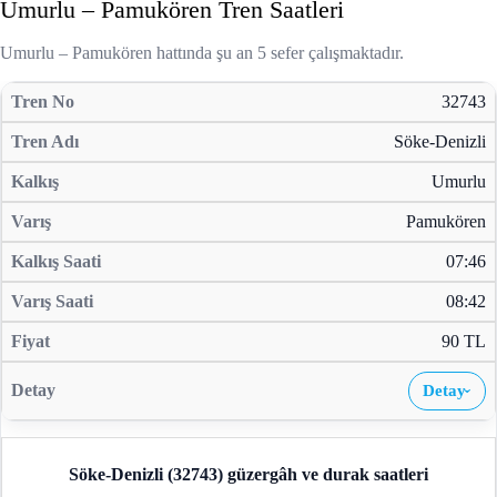
Umurlu – Pamukören Tren Saatleri
Umurlu – Pamukören hattında şu an 5 sefer çalışmaktadır.
32743
Söke-Denizli
Umurlu
Pamukören
07:46
08:42
90 TL
Detay
›
Söke-Denizli (32743)
güzergâh ve durak saatleri