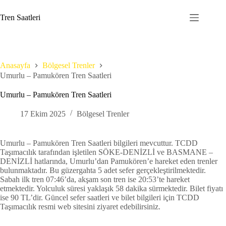
Skip
to
Tren Saatleri
content
Anasayfa
Bölgesel Trenler
Umurlu – Pamukören Tren Saatleri
Umurlu – Pamukören Tren Saatleri
17 Ekim 2025
Bölgesel Trenler
Umurlu – Pamukören Tren Saatleri bilgileri mevcuttur. TCDD
Taşımacılık tarafından işletilen SÖKE-DENİZLİ ve BASMANE –
DENİZLİ hatlarında, Umurlu’dan Pamukören’e hareket eden trenler
bulunmaktadır. Bu güzergahta 5 adet sefer gerçekleştirilmektedir.
Sabah ilk tren 07:46’da, akşam son tren ise 20:53’te hareket
etmektedir. Yolculuk süresi yaklaşık 58 dakika sürmektedir. Bilet fiyatı
ise 90 TL’dir. Güncel sefer saatleri ve bilet bilgileri için TCDD
Taşımacılık resmi web sitesini ziyaret edebilirsiniz.