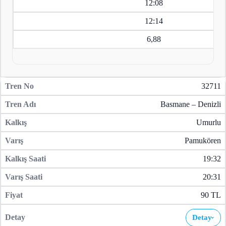
12:08
12:14
6,88
32711
Basmane – Denizli
Umurlu
Pamukören
19:32
20:31
90 TL
Detay
›