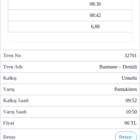
08:36
08:42
6,88
32701
Basmane – Denizli
Umurlu
Pamukören
09:52
10:50
90 TL
Detay
›