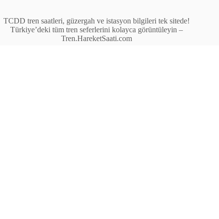
TCDD tren saatleri, güzergah ve istasyon bilgileri tek sitede!
Türkiye’deki tüm tren seferlerini kolayca görüntüleyin –
Tren.HareketSaati.com
Tren Seferleri
İstasyonlar
Anahat Trenleri
Bölgesel Trenler
Ekspres Trenleri
Yüksek Hızlı Tren (YHT)
Site İçi Linkler
İstasyonlar
Anahat Trenleri
Bölgesel Trenler
Ekspres Trenleri
Yüksek Hızlı Tren (YHT)