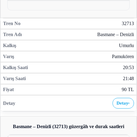
32713
Basmane – Denizli
Umurlu
Pamukören
20:53
21:48
90 TL
Detay
›
Basmane – Denizli (32713)
güzergâh ve durak saatleri