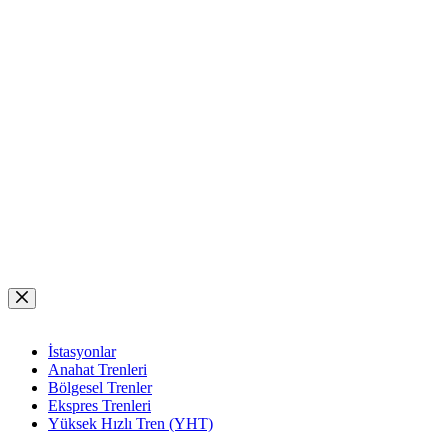
Skip
to
content
İstasyonlar
Anahat Trenleri
Bölgesel Trenler
Ekspres Trenleri
Yüksek Hızlı Tren (YHT)