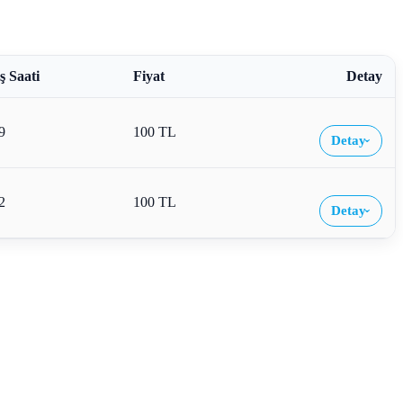
ş Saati
Fiyat
Detay
9
100 TL
Detay
›
2
100 TL
Detay
›