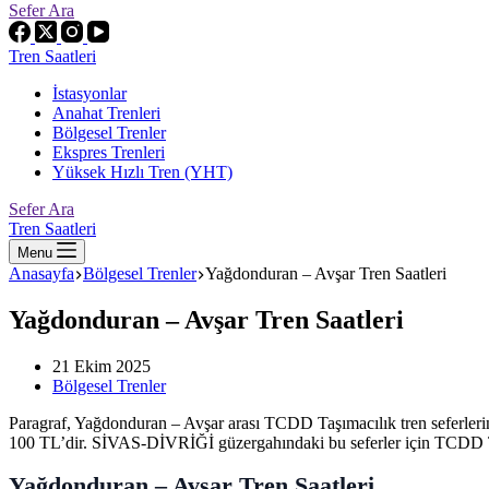
Sefer Ara
Tren Saatleri
İstasyonlar
Anahat Trenleri
Bölgesel Trenler
Ekspres Trenleri
Yüksek Hızlı Tren (YHT)
Sefer Ara
Tren Saatleri
Menu
Anasayfa
Bölgesel Trenler
Yağdonduran – Avşar Tren Saatleri
Yağdonduran – Avşar Tren Saatleri
21 Ekim 2025
Bölgesel Trenler
Paragraf, Yağdonduran – Avşar arası TCDD Taşımacılık tren seferlerine 
100 TL’dir. SİVAS-DİVRİĞİ güzergahındaki bu seferler için TCDD Taşı
Yağdonduran – Avşar Tren Saatleri