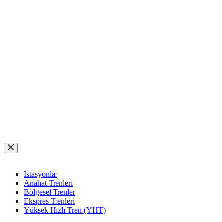
Skip
to
content
İstasyonlar
Anahat Trenleri
Bölgesel Trenler
Ekspres Trenleri
Yüksek Hızlı Tren (YHT)