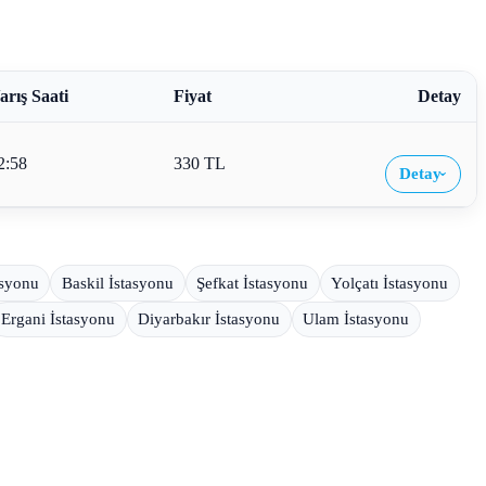
arış Saati
Fiyat
Detay
2:58
330 TL
Detay
›
asyonu
Baskil İstasyonu
Şefkat İstasyonu
Yolçatı İstasyonu
Ergani İstasyonu
Diyarbakır İstasyonu
Ulam İstasyonu