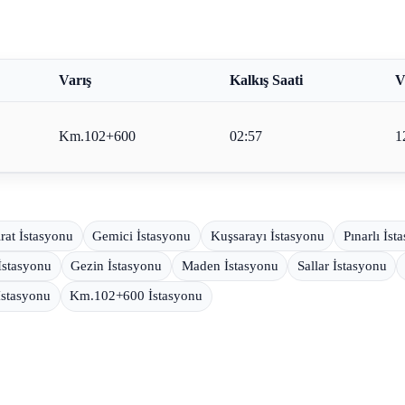
Varış
Kalkış Saati
V
Km.102+600
02:57
1
ırat İstasyonu
Gemici İstasyonu
Kuşsarayı İstasyonu
Pınarlı İst
İstasyonu
Gezin İstasyonu
Maden İstasyonu
Sallar İstasyonu
İstasyonu
Km.102+600 İstasyonu