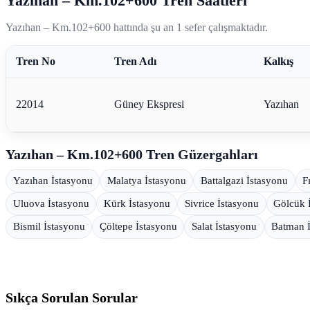
Yazıhan – Km.102+600 Tren Saatleri
Yazıhan – Km.102+600 hattında şu an 1 sefer çalışmaktadır.
Tren No
Tren Adı
Kalkış
22014
Güney Ekspresi
Yazıhan
Yazıhan – Km.102+600 Tren Güzergahları
Yazıhan İstasyonu
Malatya İstasyonu
Battalgazi İstasyonu
F
Uluova İstasyonu
Kürk İstasyonu
Sivrice İstasyonu
Gölcük 
Bismil İstasyonu
Çöltepe İstasyonu
Salat İstasyonu
Batman 
Sıkça Sorulan Sorular