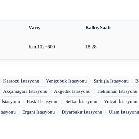
Varış
Kalkış Saati
Km.102+600
18:28
Karaözü İstasyonu
Yeniçubuk İstasyonu
Şarkışla İstasyonu
B
Akçamağara İstasyonu
Akgedik İstasyonu
Hekimhan İstasyonu
ı İstasyonu
Baskil İstasyonu
Şefkat İstasyonu
Yolçatı İstasyonu
İstasyonu
Ergani İstasyonu
Diyarbakır İstasyonu
Ulam İstasyon