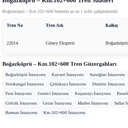
Boğazköprü – Km.102+600 Tren Saatleri
Boğazköprü – Km.102+600 hattında şu an 1 sefer çalışmaktadır.
Tren No
Tren Adı
Kalkış
22014
Güney Ekspresi
Boğazköprü
Boğazköprü – Km.102+600 Tren Güzergahları
Boğazköprü İstasyonu
Kayseri İstasyonu
Sarıoğlan İstasyonu
Yenikangal İstasyonu
Çetinkaya İstasyonu
Demiriz İstasyonu
Fırat İstasyonu
Gemici İstasyonu
Kuşsarayı İstasyonu
Pınarl
Gölcük İstasyonu
Gezin İstasyonu
Maden İstasyonu
Sallar 
Batman İstasyonu
Km.102+600 İstasyonu