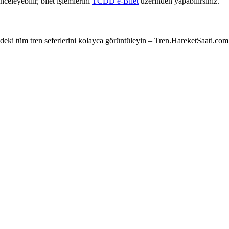
nceleyebilir, bilet işlemlerini
TCDD e-Bilet
üzerinden yapabilirsiniz.
e’deki tüm tren seferlerini kolayca görüntüleyin – Tren.HareketSaati.com