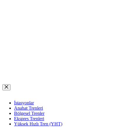
Skip
to
content
İstasyonlar
Anahat Trenleri
Bölgesel Trenler
Ekspres Trenleri
Yüksek Hızlı Tren (YHT)