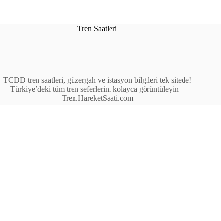
Tren Saatleri
TCDD tren saatleri, güzergah ve istasyon bilgileri tek sitede!
Türkiye’deki tüm tren seferlerini kolayca görüntüleyin –
Tren.HareketSaati.com
Tren Seferleri
İstasyonlar
Anahat Trenleri
Bölgesel Trenler
Ekspres Trenleri
Yüksek Hızlı Tren (YHT)
Site İçi Linkler