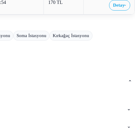
:54
170 TL
Detay
›
asyonu
Soma İstasyonu
Kırkağaç İstasyonu