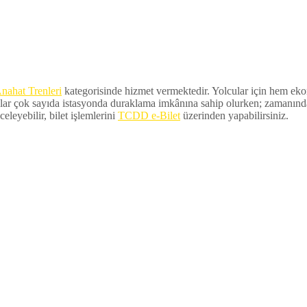
nahat Trenleri
kategorisinde hizmet vermektedir. Yolcular için hem ekono
lar çok sayıda istasyonda duraklama imkânına sahip olurken; zamanında ka
eleyebilir, bilet işlemlerini
TCDD e-Bilet
üzerinden yapabilirsiniz.