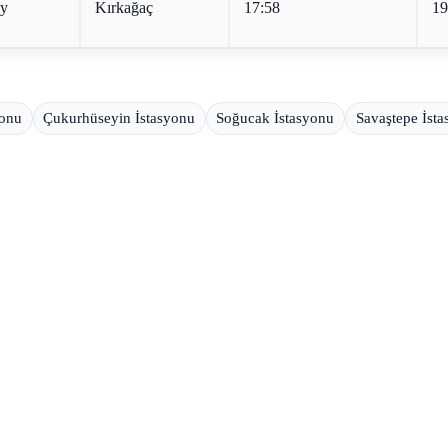
öy
Kırkağaç
17:58
19
yonu
Çukurhüseyin İstasyonu
Soğucak İstasyonu
Savaştepe İst