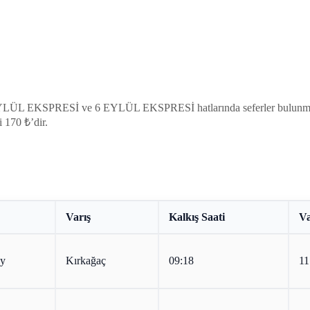
i 17 EYLÜL EKSPRESİ ve 6 EYLÜL EKSPRESİ hatlarında seferler bu
i 170 ₺’dir.
Varış
Kalkış Saati
Va
öy
Kırkağaç
09:18
11