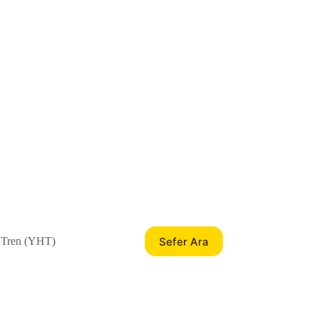
Sefer Ara
 Tren (YHT)