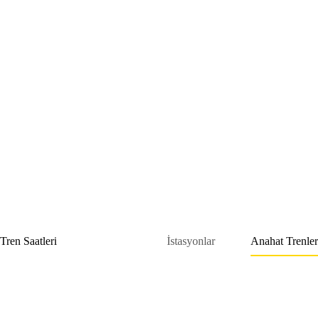
Skip
to
content
Tren Saatleri
İstasyonlar
Anahat Trenler