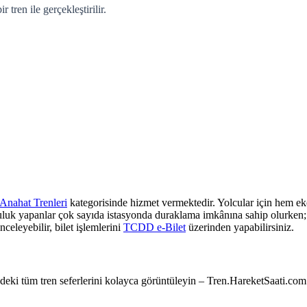
tren ile gerçekleştirilir.
Anahat Trenleri
kategorisinde hizmet vermektedir. Yolcular için hem eko
culuk yapanlar çok sayıda istasyonda duraklama imkânına sahip olurken; z
nceleyebilir, bilet işlemlerini
TCDD e-Bilet
üzerinden yapabilirsiniz.
e’deki tüm tren seferlerini kolayca görüntüleyin – Tren.HareketSaati.com