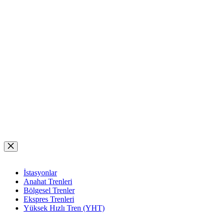
Skip
to
content
İstasyonlar
Anahat Trenleri
Bölgesel Trenler
Ekspres Trenleri
Yüksek Hızlı Tren (YHT)