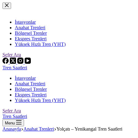
Skip
to
content
İstasyonlar
Anahat Trenleri
Bölgesel Trenler
Ekspres Trenleri
Yüksek Hızlı Tren (YHT)
Sefer Ara
Tren Saatleri
İstasyonlar
Anahat Trenleri
Bölgesel Trenler
Ekspres Trenleri
Yüksek Hızlı Tren (YHT)
Sefer Ara
Tren Saatleri
Menu
Anasayfa
Anahat Trenleri
Yolçatı – Yenikangal Tren Saatleri