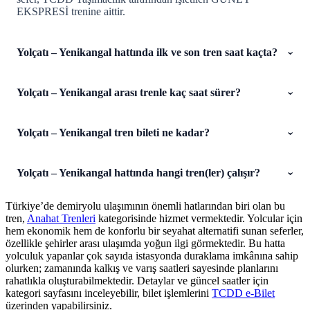
EKSPRESİ trenine aittir.
Yolçatı – Yenikangal hattında ilk ve son tren saat kaçta?
Yolçatı – Yenikangal arası trenle kaç saat sürer?
Yolçatı – Yenikangal tren bileti ne kadar?
Yolçatı – Yenikangal hattında hangi tren(ler) çalışır?
Türkiye’de demiryolu ulaşımının önemli hatlarından biri olan bu
tren,
Anahat Trenleri
kategorisinde hizmet vermektedir. Yolcular için
hem ekonomik hem de konforlu bir seyahat alternatifi sunan seferler,
özellikle şehirler arası ulaşımda yoğun ilgi görmektedir. Bu hatta
yolculuk yapanlar çok sayıda istasyonda duraklama imkânına sahip
olurken; zamanında kalkış ve varış saatleri sayesinde planlarını
rahatlıkla oluşturabilmektedir. Detaylar ve güncel saatler için
kategori sayfasını inceleyebilir, bilet işlemlerini
TCDD e-Bilet
üzerinden yapabilirsiniz.