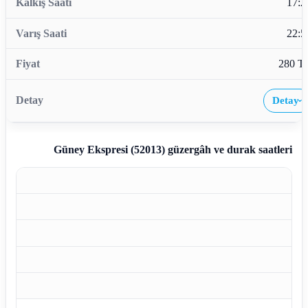
17:2
22:5
280 T
Detay
›
Güney Ekspresi (52013)
güzergâh ve durak saatleri