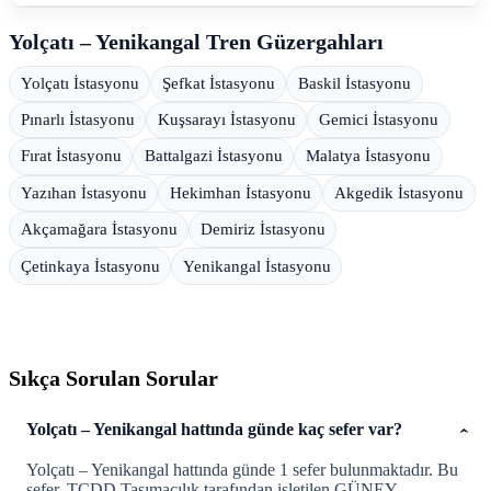
Yolçatı – Yenikangal Tren Güzergahları
Yolçatı İstasyonu
Şefkat İstasyonu
Baskil İstasyonu
Pınarlı İstasyonu
Kuşsarayı İstasyonu
Gemici İstasyonu
Fırat İstasyonu
Battalgazi İstasyonu
Malatya İstasyonu
Yazıhan İstasyonu
Hekimhan İstasyonu
Akgedik İstasyonu
Akçamağara İstasyonu
Demiriz İstasyonu
Çetinkaya İstasyonu
Yenikangal İstasyonu
Sıkça Sorulan Sorular
Yolçatı – Yenikangal hattında günde kaç sefer var?
Yolçatı – Yenikangal hattında günde 1 sefer bulunmaktadır. Bu
sefer, TCDD Taşımacılık tarafından işletilen GÜNEY